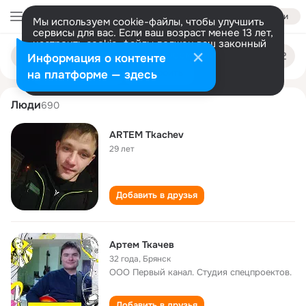
Войти
Мы используем cookie-файлы, чтобы улучшить
сервисы для вас. Если ваш возраст менее 13 лет,
настроить cookie-файлы должен ваш законный
artem tkachev
Поиск
представитель.
Больше информации
Информация о контенте
по
людям
Разрешить все
Настроить
на платформе — здесь
Люди
690
ARTEM Tkachev
29 лет
Добавить в друзья
Артем Ткачев
32 года
,
Брянск
ООО Первый канал. Студия спецпроектов.
Добавить в друзья