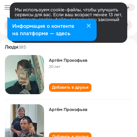
Войти
Мы используем cookie-файлы, чтобы улучшить
сервисы для вас. Если ваш возраст менее 13 лет,
настроить cookie-файлы должен ваш законный
artem prokofev
Поиск
представитель.
Больше информации
Информация о контенте
по
людям
Разрешить все
Настроить
на платформе — здесь
Люди
385
Артём Прокофьев
20 лет
Добавить в друзья
Артём Прокофьев
Добавить в друзья