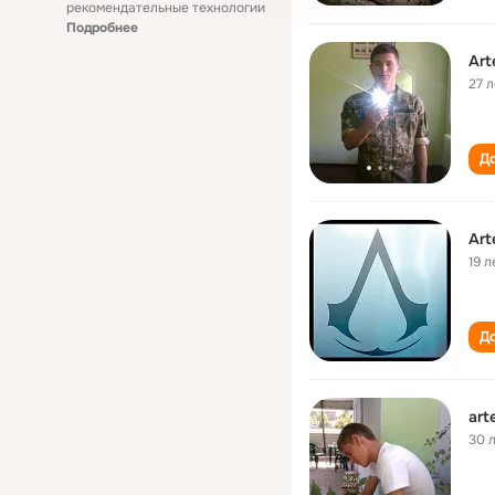
рекомендательные технологии
Подробнее
Art
27 л
До
Art
19 л
До
art
30 