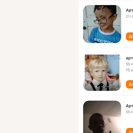
Ар
21 г
До
арт
55 
15 
До
Ар
55 
До