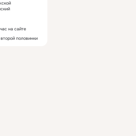
жской
ский
час на сайте
 второй половинки