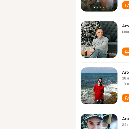
До
Art
Мол
До
Art
28 
18 
До
Art
24 