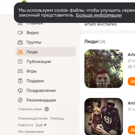
Мы используем cookie-файлы, чтобы улучшить сервис
законный представитель.
Больше информации
Левая
Поиск
Главная
artem levchenko
колонка
по
людям
Видео
Люди
526
Группы
Люди
Art
27 л
Публикации
26 
Игры
Подарки
До
Поздравления
Рекомендации
Art
Сменить язык
37 л
Рекламодателям
Помощь
Новости
Ещё
До
Мы применяем