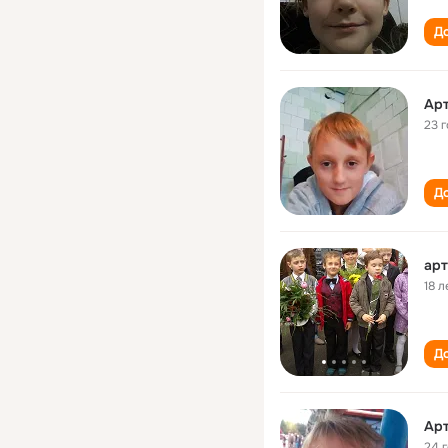
До
Ар
23 
До
арт
18 л
До
Ар
24 