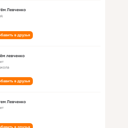
тём Левченко
од
бавить в друзья
ём левченко
лет
школа
бавить в друзья
тем Левченко
лет
бавить в друзья