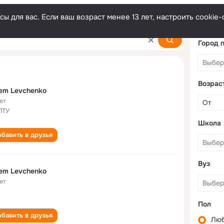
ы для вас. Если ваш возраст менее 13 лет, настроить cooki
Город 
Возрас
em Levchenko
ет
ПТУ
Школа
бавить в друзья
Вуз
em Levchenko
ет
Пол
бавить в друзья
Лю