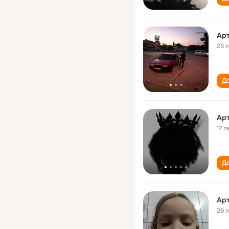
Ар
25 
До
Ар
17 л
До
Ар
26 