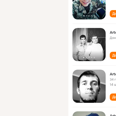
До
Art
Дон
До
Art
34 
14 
До
Art