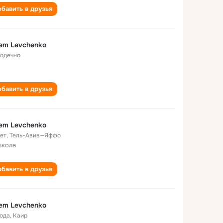
бавить в друзья
em Levchenko
одечно
бавить в друзья
em Levchenko
лет
,
Тель-Авив—Яффо
школа
бавить в друзья
em Levchenko
года
,
Каир