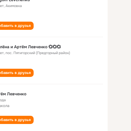
лет
,
Акимовка
бавить в друзья
лёна и Артём Левченко 💞💞💞
лет
,
пос. Пятигорский (Предгорный район)
бавить в друзья
тём Левченко
года
школа
бавить в друзья