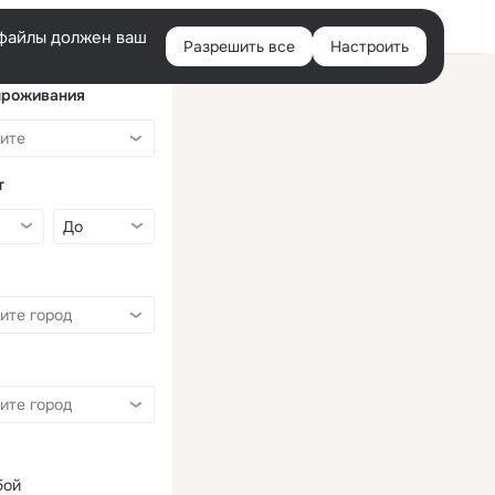
Войти
e-файлы должен ваш
Разрешить все
Настроить
Правая
колонка
проживания
т
бой