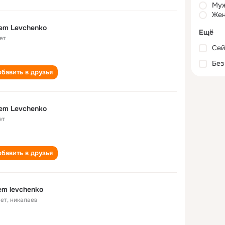
Му
Жен
em Levchenko
Ещё
ет
Сей
Без
бавить в друзья
em Levchenko
ет
бавить в друзья
em levchenko
лет
,
никалаев