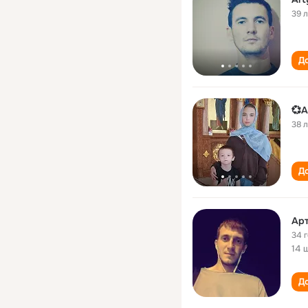
39 
До
💞А
38 
До
Ар
34 
14 
До