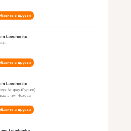
бавить в друзья
em Levchenko
ецк
бавить в друзья
em Levchenko
года
,
Атырау (Гурьев)
школа им. Чехова
бавить в друзья
yom Levchenko