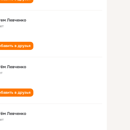
тем Левченко
лет
бавить в друзья
тём Левченко
ет
бавить в друзья
тём Левченко
лет