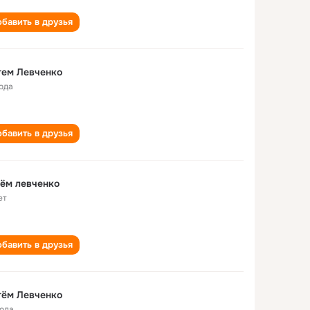
бавить в друзья
тем Левченко
года
бавить в друзья
ём левченко
ет
бавить в друзья
тём Левченко
года