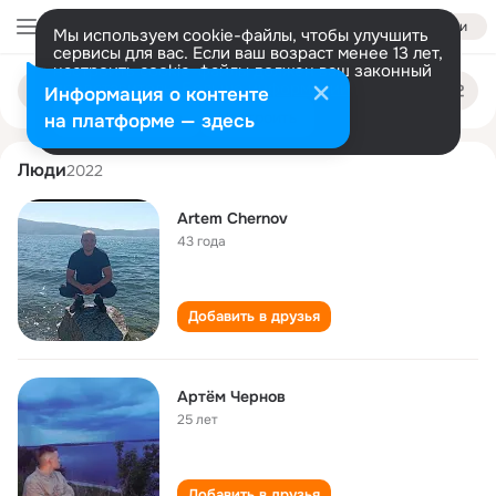
Войти
Мы используем cookie-файлы, чтобы улучшить
сервисы для вас. Если ваш возраст менее 13 лет,
настроить cookie-файлы должен ваш законный
artem chernov
Поиск
представитель.
Больше информации
Информация о контенте
по
людям
Разрешить все
Настроить
на платформе — здесь
Люди
2022
Artem Chernov
43 года
Добавить в друзья
Артём Чернов
25 лет
Добавить в друзья