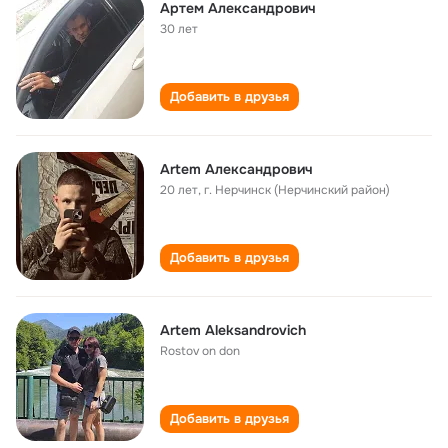
Артем Александрович
30 лет
Добавить в друзья
Artem Александрович
20 лет
,
г. Нерчинск (Нерчинский район)
Добавить в друзья
Artem Aleksandrovich
Rostov оn don
Добавить в друзья