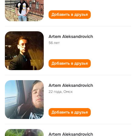
Добавить в друзья
Artem Aleksandrovich
56 лет
Добавить в друзья
Artem Aleksandrovich
22 года
,
Омск
Добавить в друзья
Artem Aleksandrovich