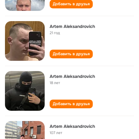
Добавить в друзья
Artem Aleksandrovich
21 год
Добавить в друзья
Artem Aleksandrovich
18 лет
Добавить в друзья
Artem Aleksandrovich
107 лет