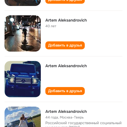
Artem Aleksandrovich
40 лет
Добавить в друзья
Artem Aleksandrovich
Добавить в друзья
Artem Aleksandrovich
44 года
,
Москва-Тверь
Российский государственный социальный