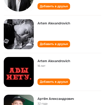
Добавить в друзья
Artem Alexandrovich
Добавить в друзья
Artem Alexandrovich
16 лет
Добавить в друзья
Артëм Александрович
32 года