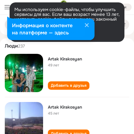
Войти
Мы используем cookie-файлы, чтобы улучшить
сервисы для вас. Если ваш возраст менее 13 лет,
настроить cookie-файлы должен ваш законный
artak kirakosyan
Поиск
представитель.
Больше информации
Информация о контенте
по
людям
Разрешить все
Настроить
на платформе — здесь
Люди
237
Artak Kirakosyan
49 лет
Добавить в друзья
Artak Kirakosyan
45 лет
Добавить в друзья