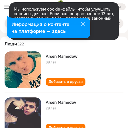
Войти
Мы используем cookie-файлы, чтобы улучшить
сервисы для вас. Если ваш возраст менее 13 лет,
настроить cookie-файлы должен ваш законный
arsen mamedov
Поиск
представитель.
Больше информации
Информация о контенте
по
людям
Разрешить все
Настроить
на платформе — здесь
Люди
322
Arsen Mamedow
38 лет
Добавить в друзья
Arsen Mamedov
28 лет
Добавить в друзья