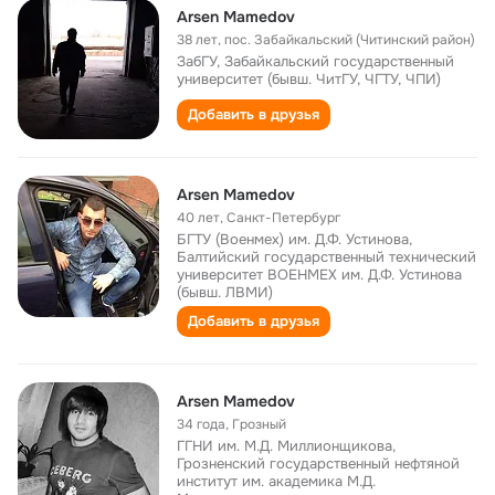
Arsen Mamedov
38 лет
,
пос. Забайкальский (Читинский район)
ЗабГУ, Забайкальский государственный
университет (бывш. ЧитГУ, ЧГТУ, ЧПИ)
Добавить в друзья
Arsen Mamedov
40 лет
,
Санкт-Петербург
БГТУ (Военмех) им. Д.Ф. Устинова,
Балтийский государственный технический
университет ВОЕНМЕХ им. Д.Ф. Устинова
(бывш. ЛВМИ)
Добавить в друзья
Аrsen Mamedov
34 года
,
Грозный
ГГНИ им. М.Д. Миллионщикова,
Грозненский государственный нефтяной
институт им. академика М.Д.