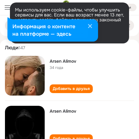
Войти
Мы используем cookie-файлы, чтобы улучшить
сервисы для вас. Если ваш возраст менее 13 лет,
настроить cookie-файлы должен ваш законный
arsen alimov
Поиск
представитель.
Больше информации
Информация о контенте
по
людям
Разрешить все
Настроить
на платформе — здесь
Люди
147
Arsen Alimov
34 года
Добавить в друзья
Arsen Alimov
Добавить в друзья