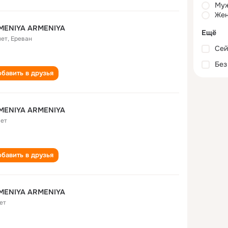
Му
Жен
MENIYA ARMENIYA
Ещё
лет
,
Ереван
Сей
Без
бавить в друзья
MENIYA ARMENIYA
лет
бавить в друзья
MENIYA ARMENIYA
ет