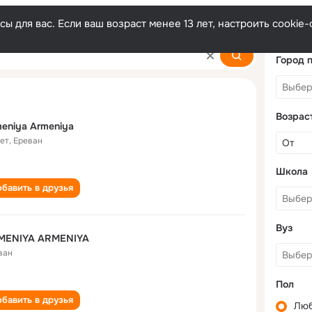
ы для вас. Если ваш возраст менее 13 лет, настроить cooki
iya
Город 
Возрас
eniya Armeniya
лет
,
Ереван
Школа
бавить в друзья
Вуз
MENIYA ARMENIYA
ван
Пол
бавить в друзья
Лю