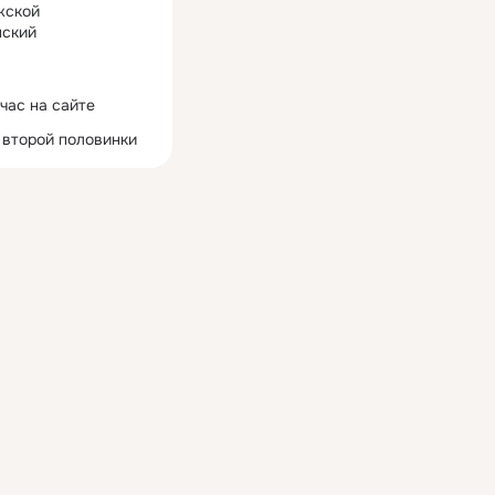
жской
ский
час на сайте
 второй половинки