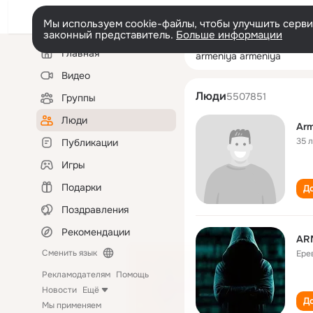
Мы используем cookie-файлы, чтобы улучшить сервис
законный представитель.
Больше информации
Левая
Поиск
Главная
armeniya armen
колонка
по
людям
Видео
Люди
5507851
Группы
Люди
Arm
35 
Публикации
Игры
Подарки
До
Поздравления
Рекомендации
AR
Сменить язык
Ере
Рекламодателям
Помощь
Новости
Ещё
До
Мы применяем