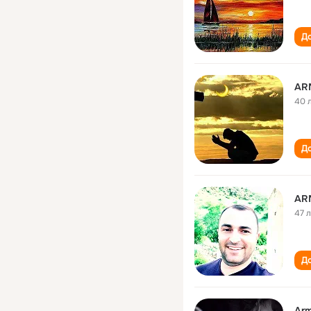
До
AR
40 
До
AR
47 
До
Arm