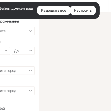
Войти
e-файлы должен ваш
Разрешить все
Настроить
Правая
колонка
проживания
т
бой