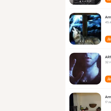
Arm
45 
До
AR
32 
До
Arm
17 л