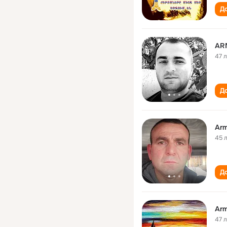
До
AR
47 
До
Arm
45 
До
Arm
47 