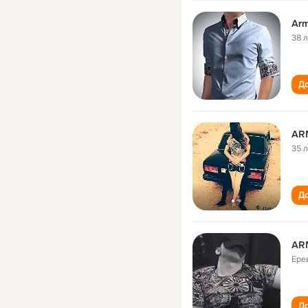
Arm
38 
До
AR
35 
До
AR
Ере
До