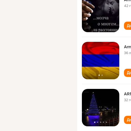
42 
До
Arm
36 
До
AR
32 
До