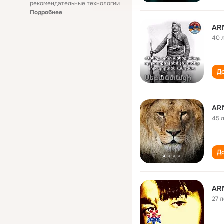
рекомендательные технологии
Подробнее
AR
40 
До
AR
45 
До
AR
27 л