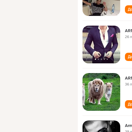
До
AR
26 
До
AR
36 
До
Arm
39 