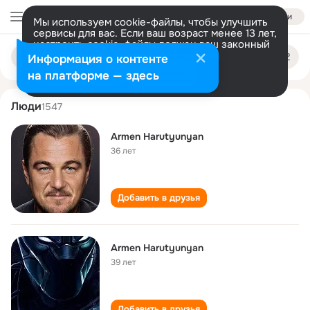
Войти
Мы используем cookie-файлы, чтобы улучшить
сервисы для вас. Если ваш возраст менее 13 лет,
настроить cookie-файлы должен ваш законный
armen harutyunyan
Поиск
представитель.
Больше информации
Информация о контенте
по
людям
Разрешить все
Настроить
на платформе — здесь
Люди
1547
Armen Harutyunyan
36 лет
Добавить в друзья
Armen Harutyunyan
39 лет
Добавить в друзья