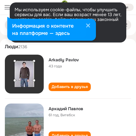
Войти
Мы используем cookie-файлы, чтобы улучшить
сервисы для вас. Если ваш возраст менее 13 лет,
настроить cookie-файлы должен ваш законный
arkadiy pavlov
Поиск
представитель.
Больше информации
Информация о контенте
по
людям
Разрешить все
Настроить
на платформе — здесь
Люди
2136
Arkadiy Pavlov
43 года
Добавить в друзья
Аркадий Павлов
61 год
,
Витебск
Добавить в друзья