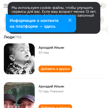
Войти
Мы используем cookie-файлы, чтобы улучшить
сервисы для вас. Если ваш возраст менее 13 лет,
настроить cookie-файлы должен ваш законный
arkadiy ilin
Поиск
представитель.
Больше информации
Информация о контенте
по
людям
Разрешить все
Настроить
на платформе — здесь
Люди
1756
Аркадий Ильин
53 года
Добавить в друзья
Аркадий Ильин
72 года
,
Ровеньки
Добавить в друзья