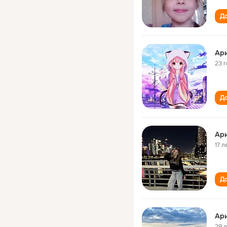
До
Ар
23 
До
Ар
17 л
До
Ар
29 