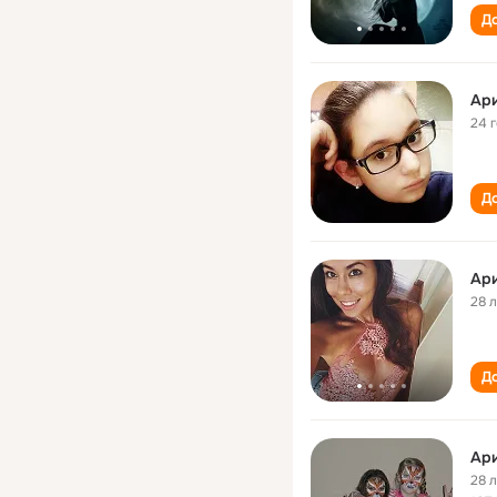
До
Ар
24 
До
Ар
28 
До
Ар
28 