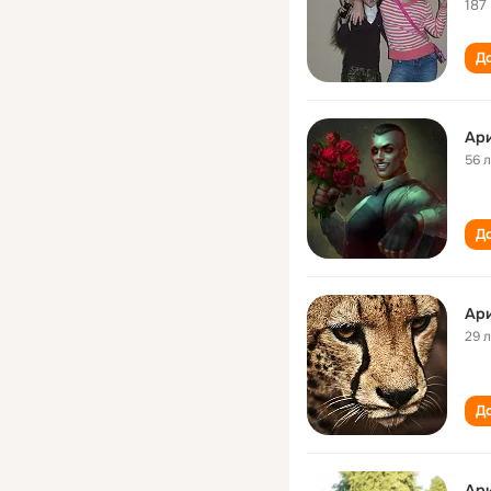
187
До
Ар
56 
До
Ар
29 
До