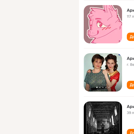
Ар
117 
До
Ар
г. 
До
Ари
39 
До