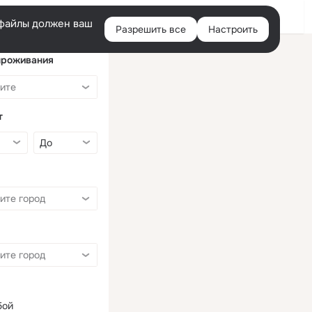
Войти
e-файлы должен ваш
Разрешить все
Настроить
Правая
колонка
проживания
т
бой