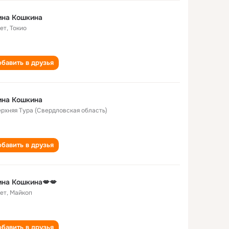
ина Кошкина
лет
,
Токио
бавить в друзья
ина Кошкина
Верхняя Тура (Свердловская область)
бавить в друзья
на Кошкина💋💋
лет
,
Майкоп
бавить в друзья