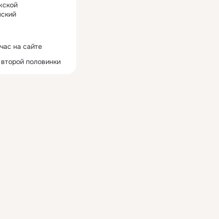
жской
ский
час на сайте
 второй половинки