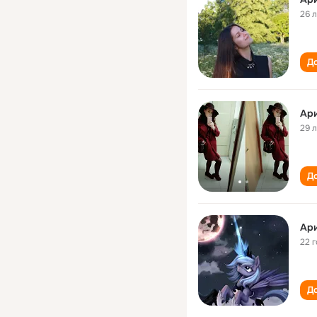
26 
До
Ар
29 
До
Ар
22 
До