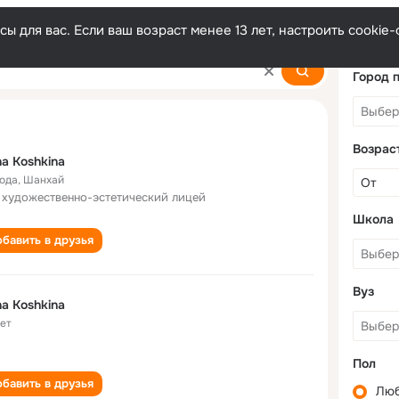
ы для вас. Если ваш возраст менее 13 лет, настроить cooki
Город 
Возрас
na Koshkina
года
,
Шанхай
 художественно-эстетический лицей
Школа
бавить в друзья
Вуз
na Koshkina
лет
Пол
бавить в друзья
Лю