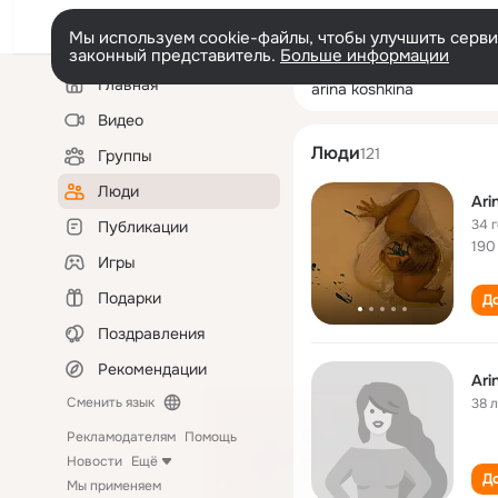
Мы используем cookie-файлы, чтобы улучшить сервис
законный представитель.
Больше информации
Левая
Поиск
Главная
arina koshkina
колонка
по
людям
Видео
Люди
121
Группы
Люди
Ari
34 
Публикации
190
Игры
Подарки
До
Поздравления
Рекомендации
Ari
Сменить язык
38 
Рекламодателям
Помощь
Новости
Ещё
До
Мы применяем