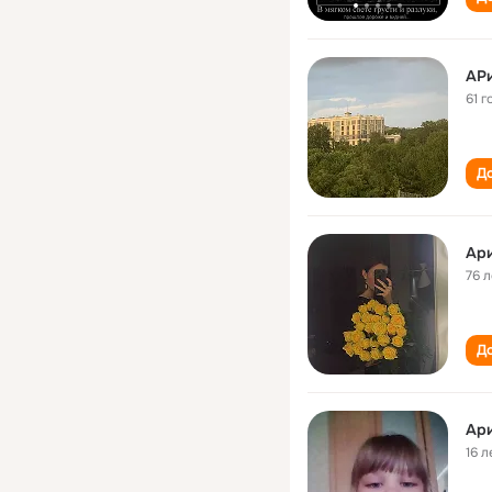
AР
61 г
До
Ар
76 л
До
Ар
16 л