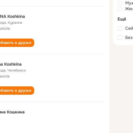
Му
Жен
NA Koshkina
Ещё
года
,
Kypavna
Сей
школа
Без
бавить в друзья
na Koshkina
года
,
Челябинск
школа
бавить в друзья
ина Кошкина