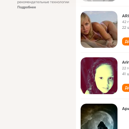
рекомендательные технологии
Подробнее
ARI
42 
22 
До
Ari
22 
41 
До
Ар