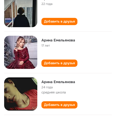
22 года
Добавить в друзья
Арина Емельянова
17 лет
Добавить в друзья
Арина Емельянова
24 года
средняя школа
Добавить в друзья