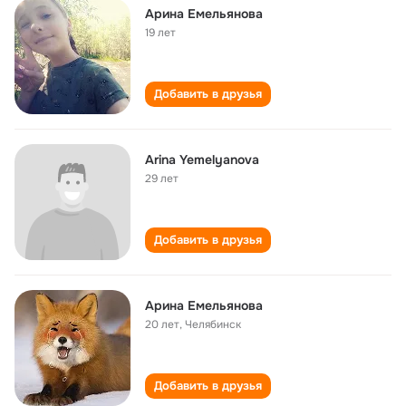
Арина Емельянова
19 лет
Добавить в друзья
Arina Yemelyanova
29 лет
Добавить в друзья
Арина Емельянова
20 лет
,
Челябинск
Добавить в друзья