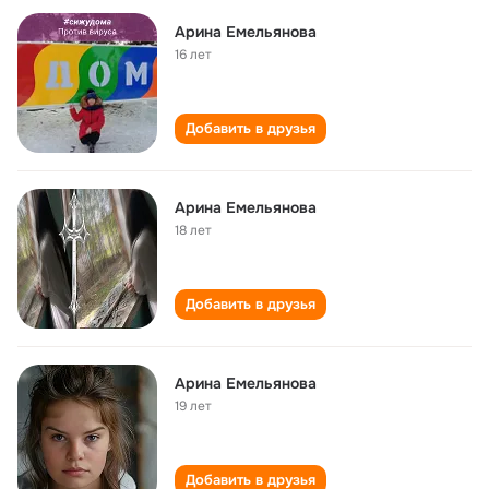
Арина Емельянова
16 лет
Добавить в друзья
Арина Емельянова
18 лет
Добавить в друзья
Арина Емельянова
19 лет
Добавить в друзья