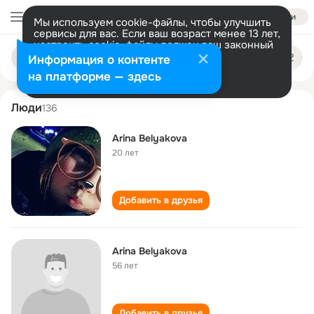
Войти
Мы используем cookie-файлы, чтобы улучшить
сервисы для вас. Если ваш возраст менее 13 лет,
настроить cookie-файлы должен ваш законный
arina belyakova
Поиск
представитель.
Больше информации
Информация о контенте
по
людям
Разрешить все
Настроить
на платформе — здесь
Люди
136
Arina Belyakova
20 лет
Добавить в друзья
Arina Belyakova
56 лет
Добавить в друзья