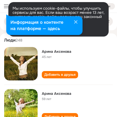
Войти
Мы используем cookie-файлы, чтобы улучшить
сервисы для вас. Если ваш возраст менее 13 лет,
настроить cookie-файлы должен ваш законный
arina aksyonova
Поиск
представитель.
Больше информации
Информация о контенте
по
людям
Разрешить все
Настроить
на платформе — здесь
Люди
248
Арина Аксенова
45 лет
Добавить в друзья
Арина Аксенова
59 лет
Добавить в друзья