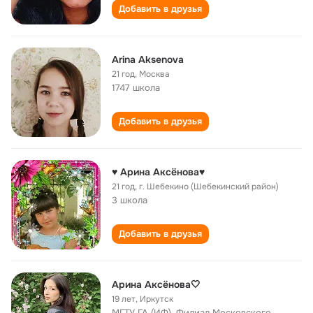
Добавить в друзья
Arina Aksenova
21 год
,
Москва
1747 школа
Добавить в друзья
♥ Арина Аксёнова♥
21 год
,
г. Шебекино (Шебекинский район)
3 школа
Добавить в друзья
Арина Аксёнова🤍
19 лет
,
Иркутск
МГТУ ГА (ИФ), Филиал Московского