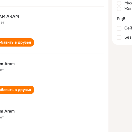
Му
Жен
AM ARAM
Ещё
лет
Сей
Без
бавить в друзья
am Aram
лет
бавить в друзья
am Aram
лет