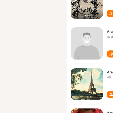
До
Ar
47 
До
Ar
45 
До
Ar