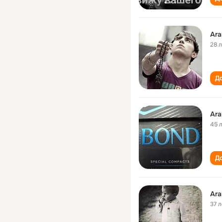
Ar
28 
До
Ar
45 
До
Ar
37 л