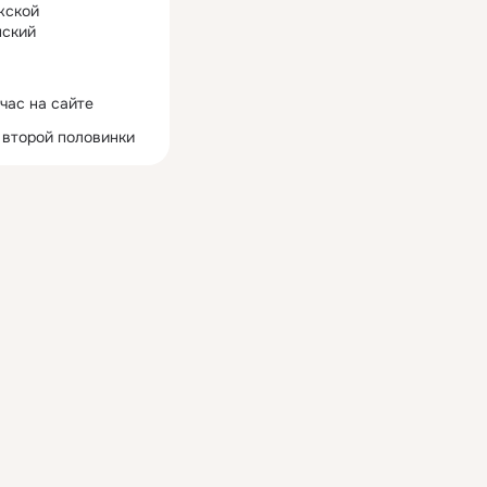
жской
ский
час на сайте
 второй половинки