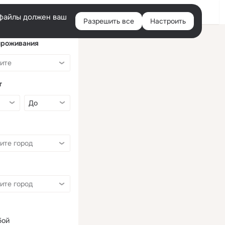
Войти
e-файлы должен ваш
Разрешить все
Настроить
Правая
колонка
проживания
т
бой