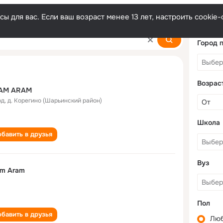
ы для вас. Если ваш возраст менее 13 лет, настроить cooki
Город 
Возрас
AM ARAM
од
,
д. Корегино (Шарьинский район)
Школа
бавить в друзья
Вуз
am Aram
Пол
бавить в друзья
Лю