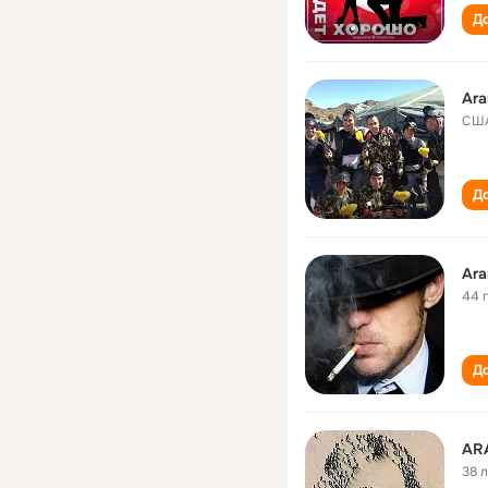
До
Ar
СШ
До
Ar
44 
До
AR
38 