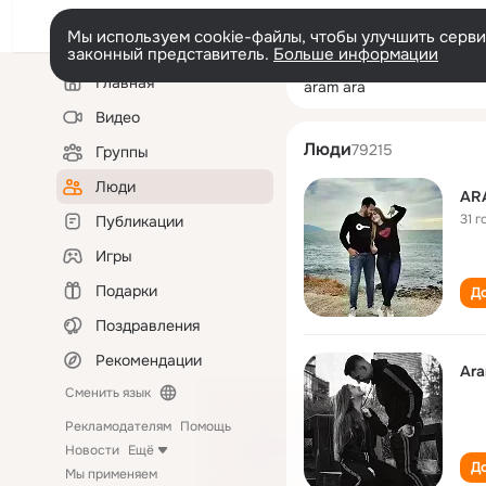
Мы используем cookie-файлы, чтобы улучшить сервис
законный представитель.
Больше информации
Левая
Поиск
Главная
aram ara
колонка
по
людям
Видео
Люди
79215
Группы
Люди
AR
31 г
Публикации
Игры
Подарки
До
Поздравления
Рекомендации
Ar
Сменить язык
Рекламодателям
Помощь
Новости
Ещё
До
Мы применяем