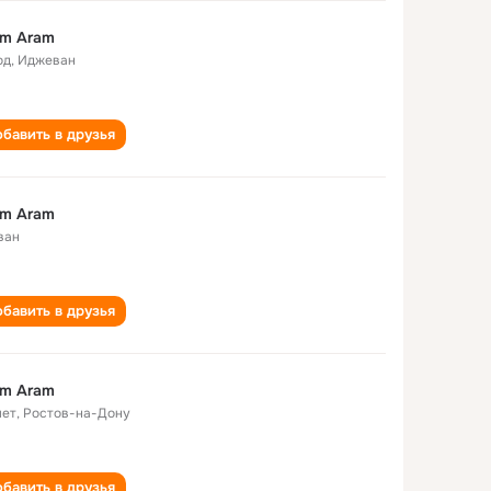
am Aram
од
,
Иджеван
бавить в друзья
am Aram
ван
бавить в друзья
am Aram
лет
,
Ростов-на-Дону
бавить в друзья