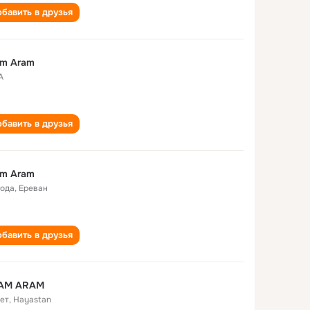
бавить в друзья
am Aram
А
бавить в друзья
am Aram
года
,
Ереван
бавить в друзья
AM ARAM
лет
,
Hayastan