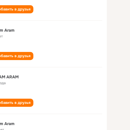
бавить в друзья
am Aram
ет
бавить в друзья
AM ARAM
года
бавить в друзья
am Aram
лет