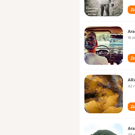
До
Ar
16 л
До
AR
42 
До
Ar
45 