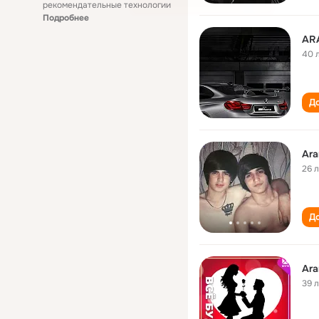
рекомендательные технологии
Подробнее
AR
40 
До
Ar
26 
До
Ar
39 