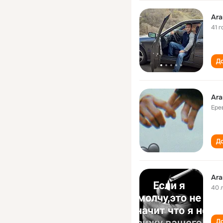
Ar
41 г
До
Ar
Ере
До
Ar
40 
До