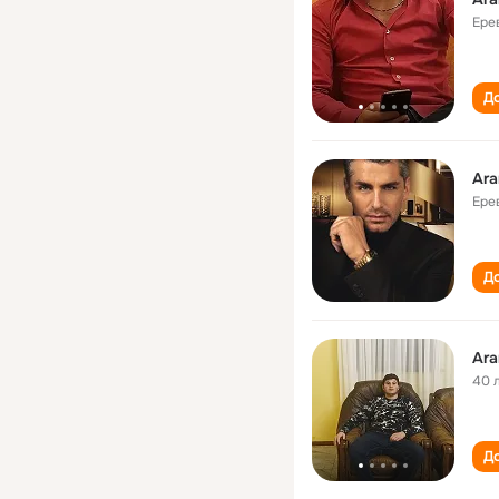
Ере
До
Ar
Ере
До
Ar
40 
До