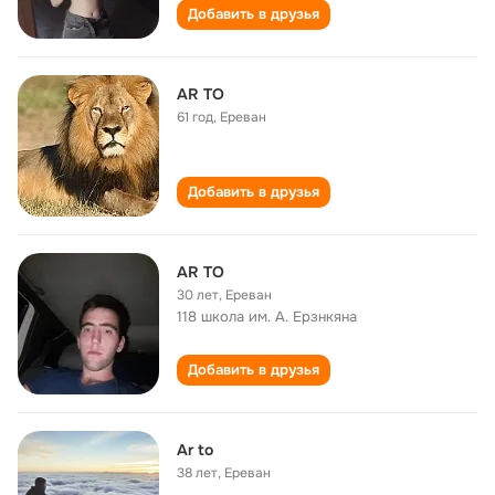
Добавить в друзья
AR TO
61 год
,
Ереван
Добавить в друзья
AR TO
30 лет
,
Ереван
118 школа им. А. Ерзнкяна
Добавить в друзья
Ar to
38 лет
,
Ереван