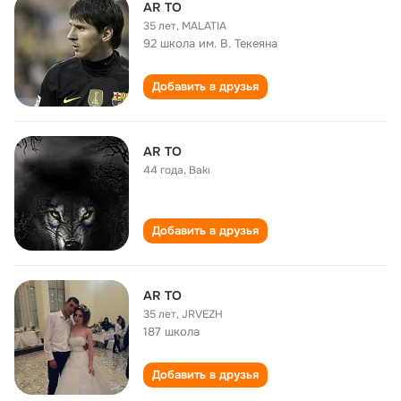
AR TO
35 лет
,
MALATIA
92 школа им. В. Текеяна
Добавить в друзья
AR TO
44 года
,
Bakı
Добавить в друзья
AR TO
35 лет
,
JRVEZH
187 школа
Добавить в друзья