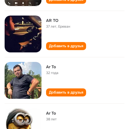
AR TO
37 лет
,
Ереван
Добавить в друзья
Ar To
32 года
Добавить в друзья
Ar To
38 лет