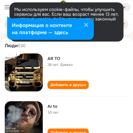
Войти
Мы используем cookie-файлы, чтобы улучшить
сервисы для вас. Если ваш возраст менее 13 лет,
настроить cookie-файлы должен ваш законный
ar to
Поиск
представитель.
Больше информации
Информация о контенте
по
людям
Разрешить все
Настроить
на платформе — здесь
Люди
530
AR TO
38 лет
,
Ереван
Добавить в друзья
Ar to
30 лет
Добавить в друзья