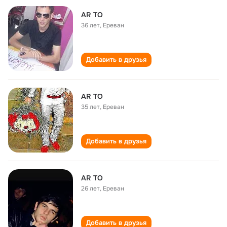
AR TO
36 лет
,
Ереван
Добавить в друзья
AR TO
35 лет
,
Ереван
Добавить в друзья
AR TO
26 лет
,
Ереван
Добавить в друзья