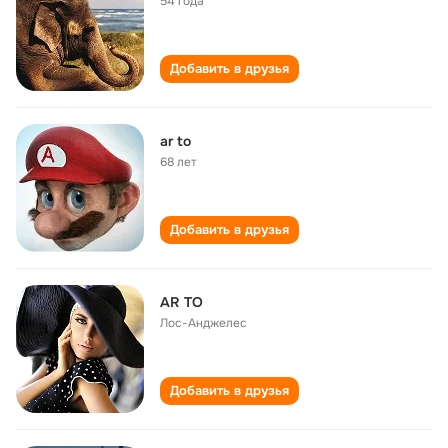
54 года
Добавить в друзья
ar to
68 лет
Добавить в друзья
AR TO
Лос-Анджелес
Добавить в друзья