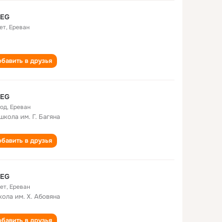
 EG
ет
,
Ереван
бавить в друзья
 EG
год
,
Ереван
 школа им. Г. Багяна
бавить в друзья
 EG
лет
,
Ереван
кола им. Х. Абовяна
бавить в друзья