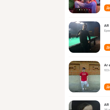
До
AR
Ере
До
Ar 
103 
До
AR
35 