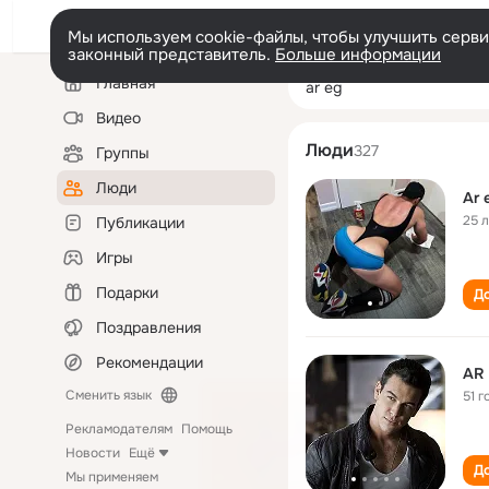
Мы используем cookie-файлы, чтобы улучшить сервис
законный представитель.
Больше информации
Левая
Поиск
Главная
ar eg
колонка
по
людям
Видео
Люди
327
Группы
Люди
Ar 
25 
Публикации
Игры
Подарки
До
Поздравления
Рекомендации
AR
Сменить язык
51 г
Рекламодателям
Помощь
Новости
Ещё
До
Мы применяем