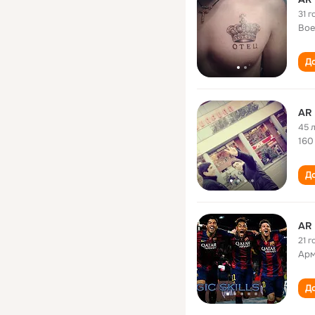
31 г
Вое
До
AR
45 
160
До
AR
21 г
Арм
До