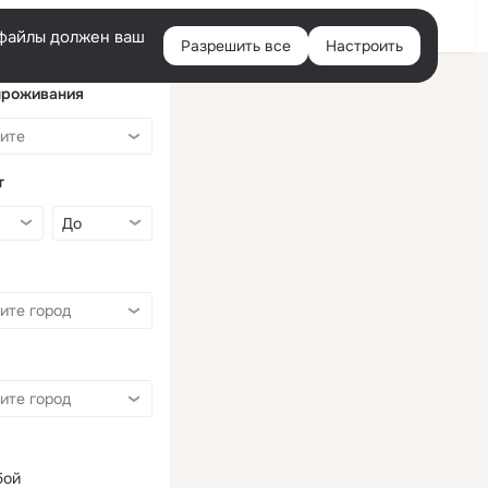
Войти
e-файлы должен ваш
Разрешить все
Настроить
Правая
колонка
проживания
т
бой