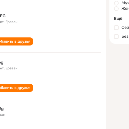
Му
Жен
 EG
Ещё
лет
,
Ереван
Сей
Без
бавить в друзья
eg
лет
,
Ереван
бавить в друзья
Eg
ван