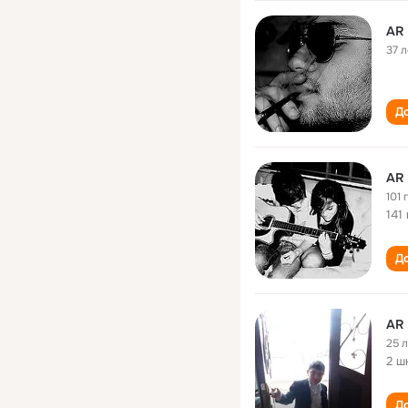
AR
37 л
До
AR
101 
141
До
AR
25 
2 ш
До