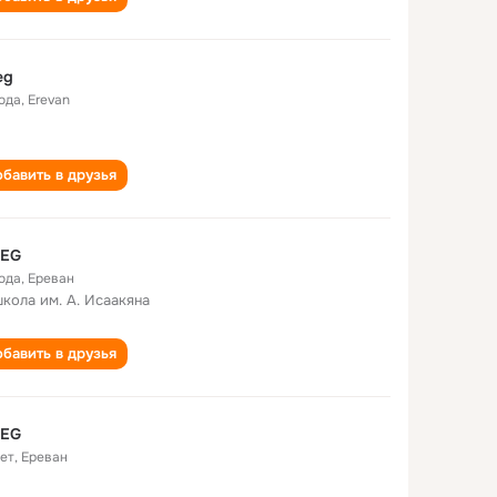
eg
года
,
Erevan
бавить в друзья
 EG
года
,
Ереван
школа им. А. Исаакяна
бавить в друзья
 EG
лет
,
Ереван