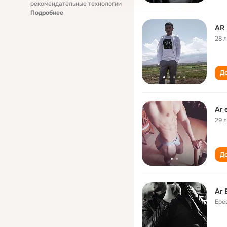
рекомендательные технологии
Подробнее
AR
28 
До
Ar 
29 
До
Ar 
Ере