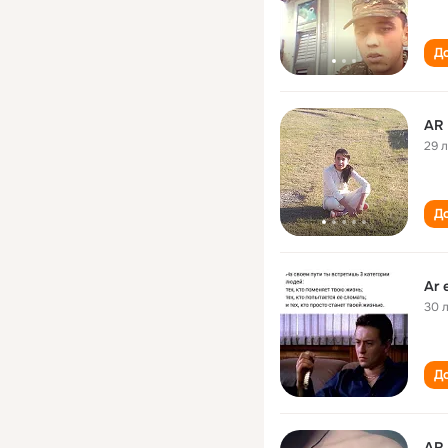
До
AR
29 
До
Ar 
30 
До
AR