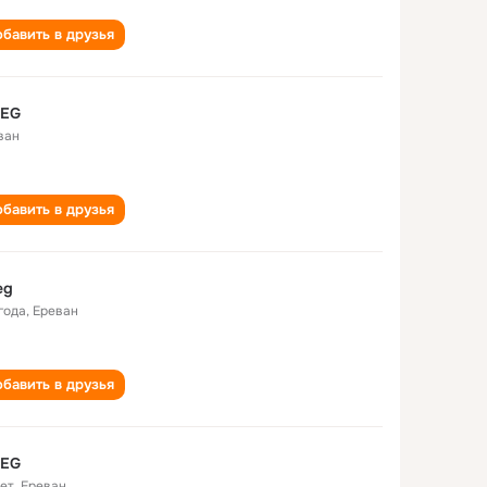
бавить в друзья
 EG
ван
бавить в друзья
eg
года
,
Ереван
бавить в друзья
 EG
лет
,
Ереван