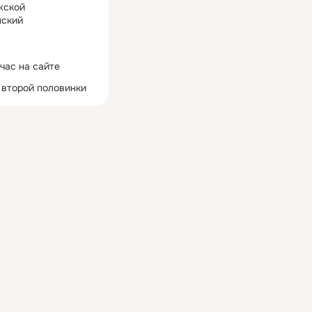
жской
ский
час на сайте
 второй половинки