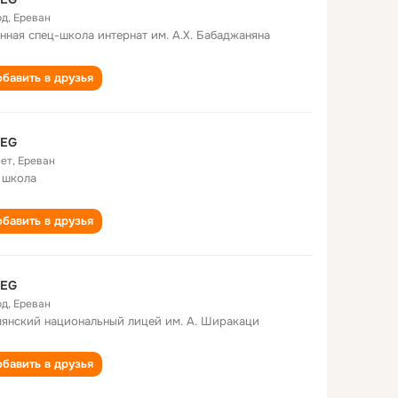
од
,
Ереван
нная спец-школа интернат им. А.Х. Бабаджаняна
бавить в друзья
 EG
лет
,
Ереван
 школа
бавить в друзья
 EG
од
,
Ереван
янский национальный лицей им. А. Ширакаци
бавить в друзья