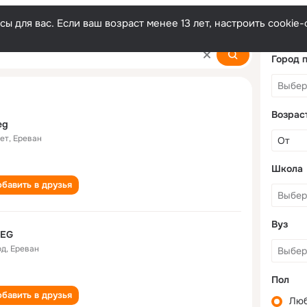
ы для вас. Если ваш возраст менее 13 лет, настроить cooki
Город 
Возрас
eg
лет
,
Ереван
Школа
бавить в друзья
Вуз
 EG
од
,
Ереван
Пол
бавить в друзья
Лю