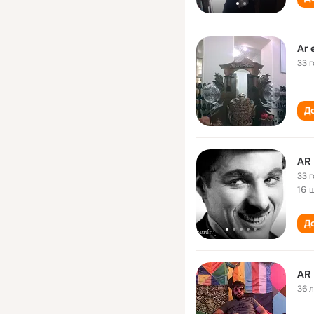
Ar 
33 
До
AR
33 
16 
До
AR
36 