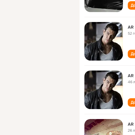
До
AR
52 
До
AR
46 
До
AR
26 