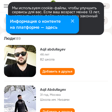
Войти
Мы используем cookie-файлы, чтобы улучшить
сервисы для вас. Если ваш возраст менее 13 лет,
настроить cookie-файлы должен ваш законный
aqil abdullayev
Поиск
представитель.
Больше информации
Информация о контенте
по
людям
Разрешить все
Настроить
на платформе — здесь
Люди
189
Aqil abdullayev
46 лет
82 школа
Добавить в друзья
Aqil Abdullayev
31 год
,
Москва
Школа им. Низами
Добавить в друзья