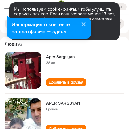
Войти
Мы используем cookie-файлы, чтобы улучшить
сервисы для вас. Если ваш возраст менее 13 лет,
настроить cookie-файлы должен ваш законный
aper sargsyan
Поиск
представитель.
Больше информации
Информация о контенте
по
людям
Разрешить все
Настроить
на платформе — здесь
Люди
93
Aper Sargsyan
38 лет
Добавить в друзья
APER SARGSYAN
Ереван
Добавить в друзья