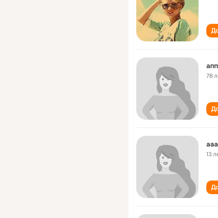
До
апп
78 л
До
ааа
13 л
До