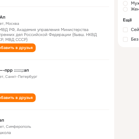
Му
Жен
 Ап
Ещё
ет
,
Москва
Сей
МВД РФ, Академия управления Министерства
тренних дел Российской Федерации (бывш. НКВД
Без
Р, МВД СССР)
бавить в друзья
-прр ::::::;:ап
лет
,
Санкт-Петербург
бавить в друзья
ап
лет
,
Симферополь
школа