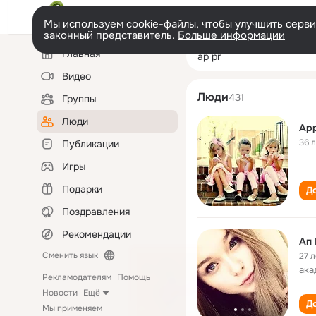
Мы используем cookie-файлы, чтобы улучшить сервис
законный представитель.
Больше информации
Левая
Поиск
Главная
ap pr
колонка
по
людям
Видео
Люди
431
Группы
Люди
Ap
36 
Публикации
Игры
Подарки
До
Поздравления
Рекомендации
Ап
Сменить язык
27 л
ака
Рекламодателям
Помощь
Новости
Ещё
До
Мы применяем