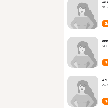
ап 
18 л
До
апп
14 л
До
Ап
26 
До