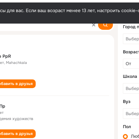
ы для вас. Если ваш возраст менее 13 лет, настроить cooki
Город 
Возрас
p PpR
лет
,
Mahachkala
Школа
бавить в друзья
Вуз
 Пр
ет
демия художеств
Пол
бавить в друзья
Лю