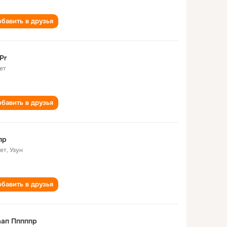
бавить в друзья
Pr
ет
бавить в друзья
пр
лет
,
Узун
бавить в друзья
аап Пппппр