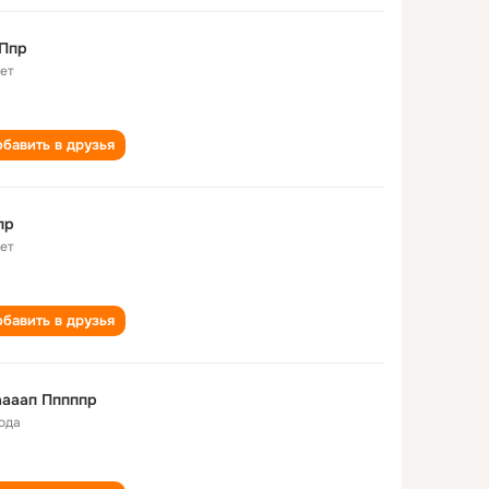
 Ппр
лет
бавить в друзья
пр
лет
бавить в друзья
аааап Пппппр
года