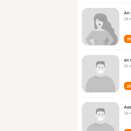
Ап
29 
До
ап 
25 
До
Аа
33 