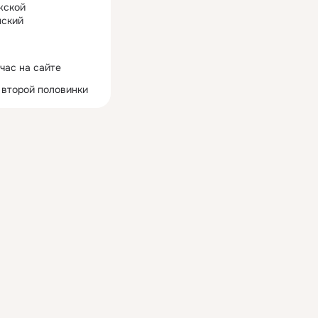
жской
ский
час на сайте
 второй половинки