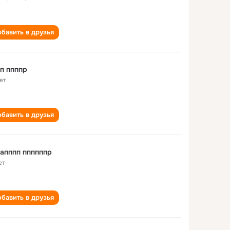
бавить в друзья
п ппппр
ет
бавить в друзья
апппп ппппппр
ет
бавить в друзья