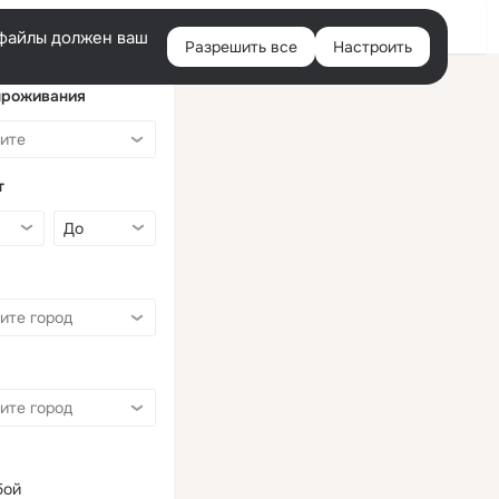
Войти
e-файлы должен ваш
Разрешить все
Настроить
Правая
колонка
проживания
т
бой