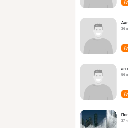
До
Аа
36 
До
ап 
56 
До
Ппп
37 л