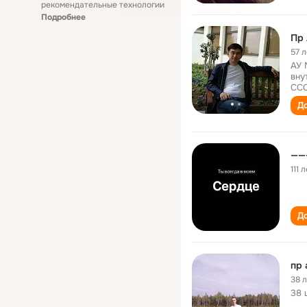
рекомендательные технологии
Подробнее
Пр
57 л
АУ 
вну
ССС
До
———
111 
До
пр 
38 
38 