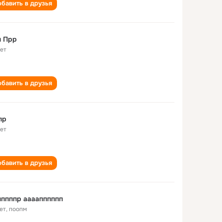
бавить в друзья
п Прр
лет
бавить в друзья
пр
лет
бавить в друзья
ппппр аааапппппп
ет
,
поопм