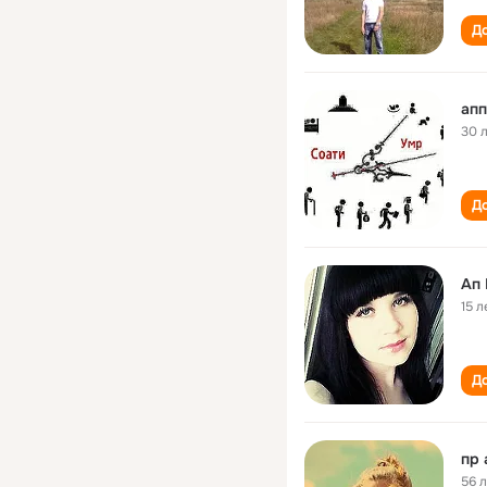
До
апп
30 
До
Ап
15 л
До
пр 
56 