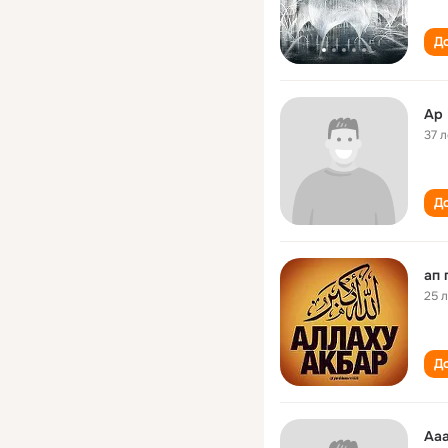
До
Ap 
37 л
До
ап 
25 
До
Аа