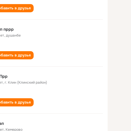
бавить в друзья
п пррр
лет
,
душанбе
бавить в друзья
 Прр
ет
,
г. Клин (Клинский район)
бавить в друзья
ап
лет
,
Кемерово