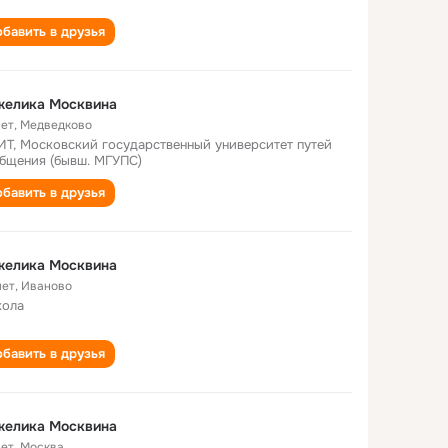
бавить в друзья
желика Москвина
лет
,
Медведково
Т, Московский государственный университет путей
бщения (бывш. МГУПС)
бавить в друзья
желика Москвина
лет
,
Иваново
кола
бавить в друзья
желика Москвина
лет
,
Москва