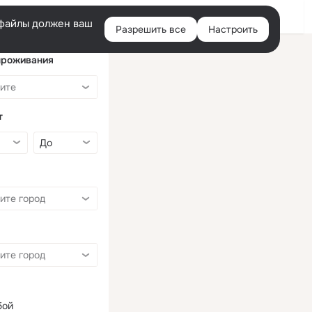
Войти
e-файлы должен ваш
Разрешить все
Настроить
Правая
колонка
проживания
т
бой