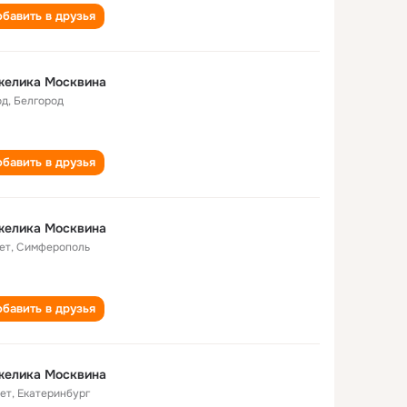
бавить в друзья
желика Москвина
од
,
Белгород
бавить в друзья
желика Москвина
ет
,
Симферополь
бавить в друзья
желика Москвина
лет
,
Екатеринбург