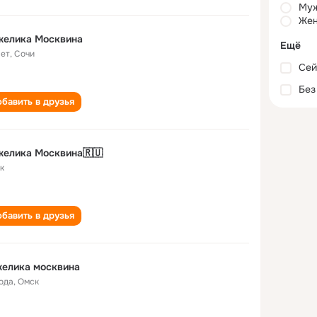
Му
Жен
желика Москвина
Ещё
лет
,
Сочи
Сей
Без
бавить в друзья
желика Москвина🇷🇺
к
бавить в друзья
желика москвина
года
,
Омск