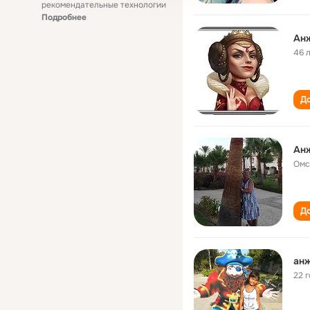
рекомендательные технологии
Подробнее
Ан
46 
До
Ан
Омс
До
ан
22 