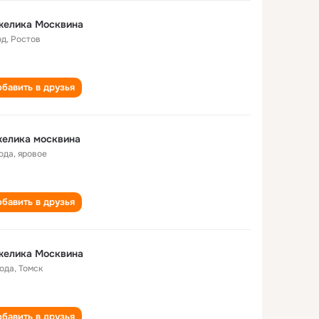
желика Москвина
од
,
Ростов
бавить в друзья
желика москвина
года
,
яровое
бавить в друзья
желика Москвина
года
,
Томск
бавить в друзья