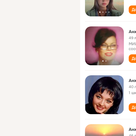
До
Ан
49 
МИИ
соо
До
Ан
40 
1 ш
До
Ан
46 