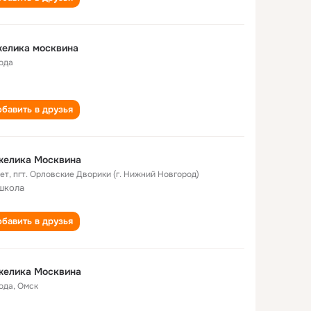
желика москвина
года
бавить в друзья
желика Москвина
лет
,
пгт. Орловские Дворики (г. Нижний Новгород)
школа
бавить в друзья
желика Москвина
года
,
Омск