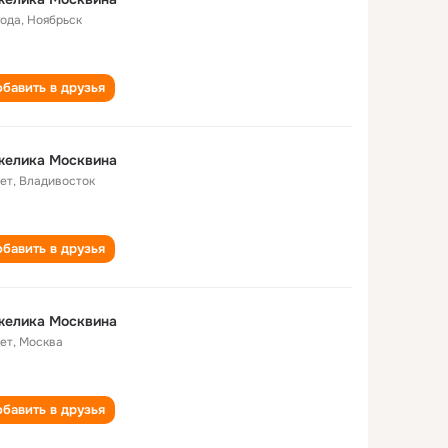
года
,
Ноябрьск
бавить в друзья
желика Москвина
лет
,
Владивосток
бавить в друзья
желика Москвина
лет
,
Москва
бавить в друзья