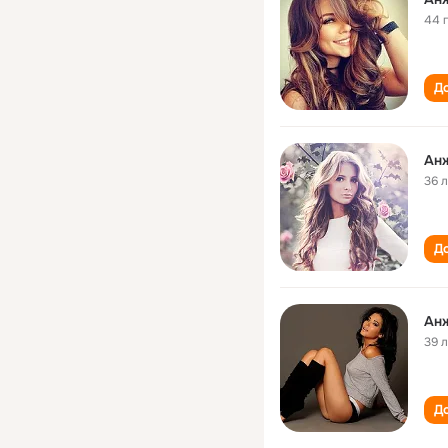
44 
До
Ан
36 
До
Ан
39 
До