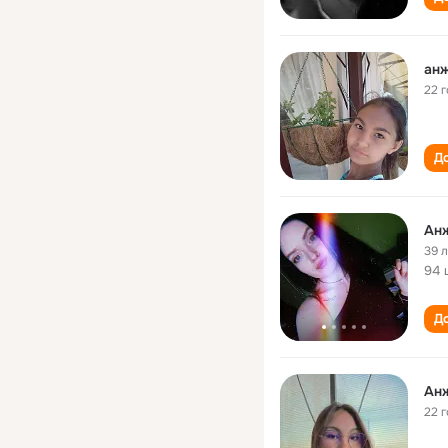
ан
22 
До
Ан
39 
94 
До
Ан
22 