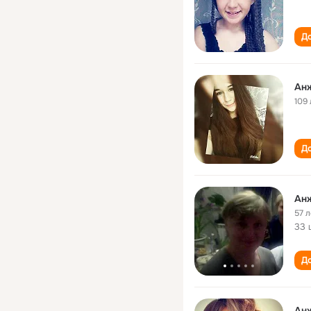
До
Ан
109 
До
Ан
57 л
33 
До
Ан