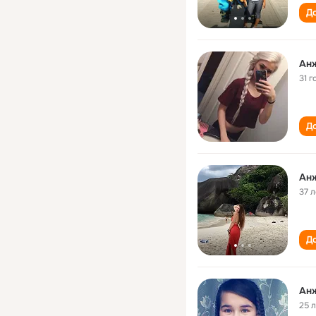
До
Ан
31 г
До
Ан
37 л
До
Ан
25 