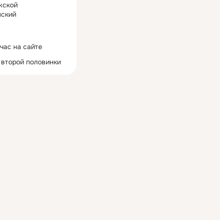
жской
ский
час на сайте
 второй половинки