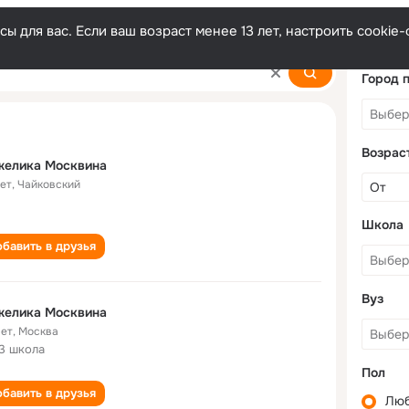
ы для вас. Если ваш возраст менее 13 лет, настроить cooki
ina
Город 
Возрас
желика Москвина
лет
,
Чайковский
Школа
бавить в друзья
Вуз
желика Москвина
лет
,
Москва
3 школа
Пол
бавить в друзья
Лю