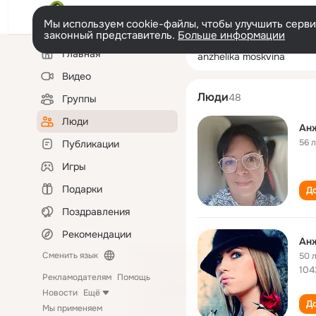
Мы используем cookie-файлы, чтобы улучшить сервис
законный представитель.
Больше информации
Левая
Поиск
Главная
anzhelika moskv
колонка
по
людям
Видео
Люди
48
Группы
Люди
Ан
56 
Публикации
Игры
Подарки
До
Поздравления
Рекомендации
Ан
Сменить язык
50 
104
Рекламодателям
Помощь
Новости
Ещё
До
Мы применяем