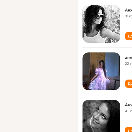
Ан
31 г
До
ан
22 
До
Ан
43 
До