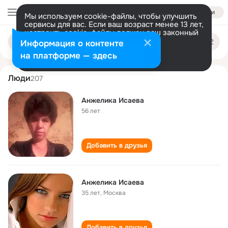
Войти
Мы используем cookie-файлы, чтобы улучшить
сервисы для вас. Если ваш возраст менее 13 лет,
настроить cookie-файлы должен ваш законный
anzhelika isaeva
Поиск
представитель.
Больше информации
Информация о контенте
по
людям
Разрешить все
Настроить
на платформе — здесь
Люди
207
Анжелика Исаева
56 лет
Добавить в друзья
Анжелика Исаева
35 лет
,
Москва
Добавить в друзья