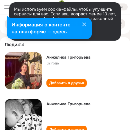
Войти
Мы используем cookie-файлы, чтобы улучшить
сервисы для вас. Если ваш возраст менее 13 лет,
настроить cookie-файлы должен ваш законный
anzhelika grigoreva
Поиск
представитель.
Больше информации
Информация о контенте
по
людям
Разрешить все
Настроить
на платформе — здесь
Люди
414
Анжелика Григорьева
52 года
Добавить в друзья
Анжелика Григорьева
Добавить в друзья