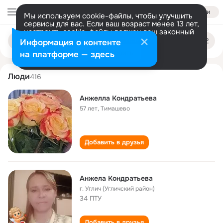
Войти
Мы используем cookie-файлы, чтобы улучшить
сервисы для вас. Если ваш возраст менее 13 лет,
настроить cookie-файлы должен ваш законный
anzhela kondrateva
Поиск
представитель.
Больше информации
Информация о контенте
по
людям
Разрешить все
Настроить
на платформе — здесь
Люди
416
Анжелла Кондратьева
57 лет
,
Тимашево
Добавить в друзья
Анжела Кондратьева
г. Углич (Угличский район)
34 ПТУ
Добавить в друзья