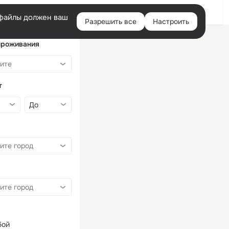
Войти
e-файлы должен ваш
Разрешить все
Настроить
Правая
колонка
проживания
т
бой