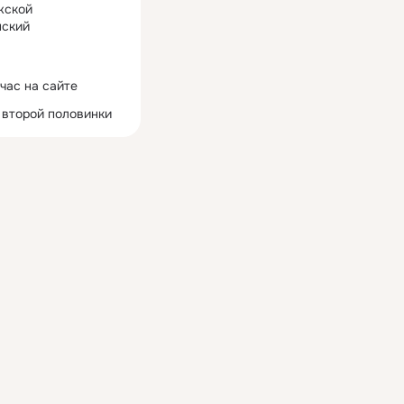
жской
ский
час на сайте
 второй половинки