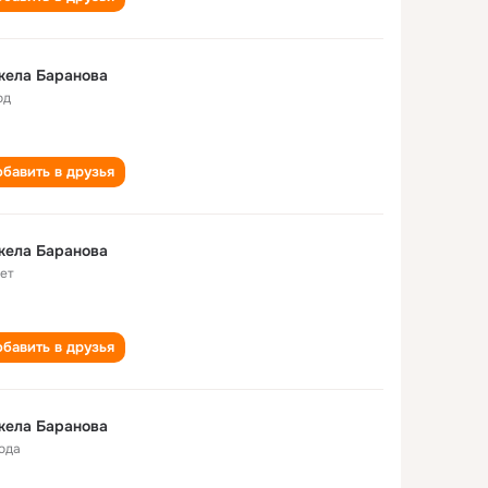
жела Баранова
од
бавить в друзья
жела Баранова
лет
бавить в друзья
жела Баранова
года