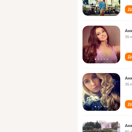
До
Ан
35 
До
Ан
35 
До
Анж
60 