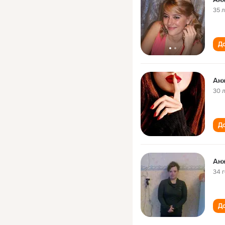
35 
До
Ан
30 
До
Ан
34 
До