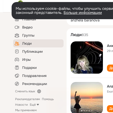
Мы используем cookie-файлы, чтобы улучшить сервис
законный представитель.
Больше информации
Левая
Поиск
Главная
anzhela baranov
колонка
по
людям
Видео
Люди
835
Группы
Люди
Ан
29 
Публикации
Игры
Подарки
До
Поздравления
Рекомендации
Anz
Сменить язык
Ека
Рекламодателям
Помощь
Новости
Ещё
До
Мы применяем