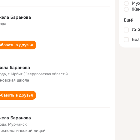
Му
Жен
жела Баранова
Ещё
года
Сей
Без
бавить в друзья
ела баранова
года
,
г. Ирбит (Свердловская область)
новская школа
бавить в друзья
жела Баранова
года
,
Мурманск
технологический лицей