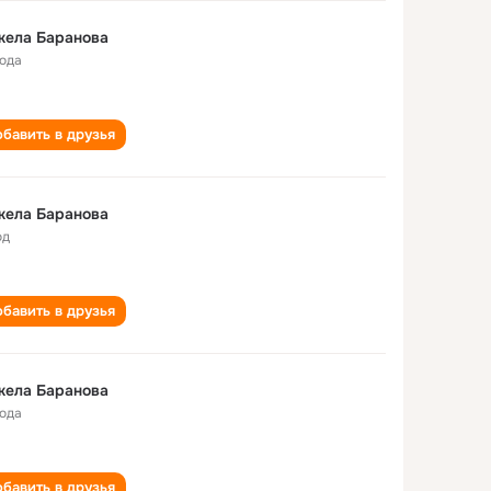
жела Баранова
года
бавить в друзья
жела Баранова
од
бавить в друзья
жела Баранова
года
бавить в друзья