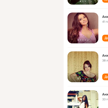
Ан
41 г
До
Ан
38 
До
Ан
33 