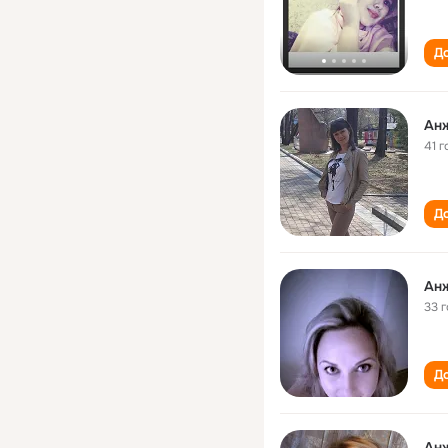
До
Анж
41 г
До
Ан
33 
До
Ан