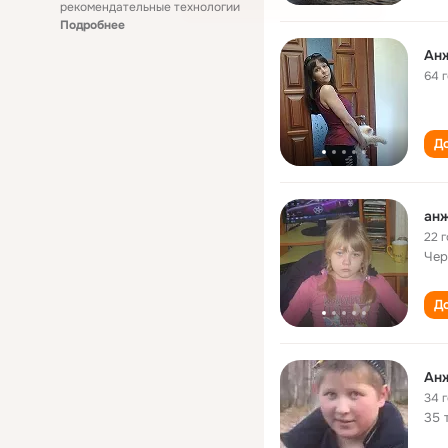
рекомендательные технологии
Подробнее
Ан
64 
До
анж
22 
Чер
До
Ан
34 
35 