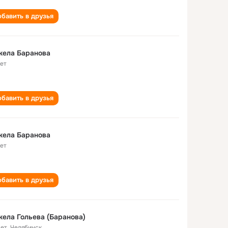
бавить в друзья
жела Баранова
лет
бавить в друзья
жела Баранова
лет
бавить в друзья
ела Гольева (Баранова)
лет
,
Челябинск