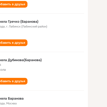
бавить в друзья
ела Гречко (Баранова)
года
,
г. Лабинск (Лабинский район)
бавить в друзья
ела Дубинова(Баранова)
й
кола
бавить в друзья
жела Бaрaновa
года
,
Москва