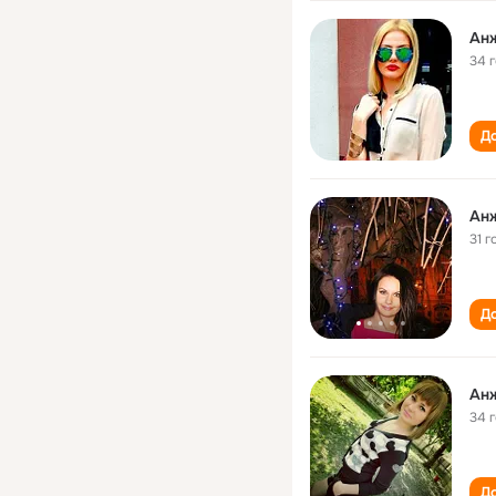
Ан
34 
До
Ан
31 г
До
Ан
34 
До