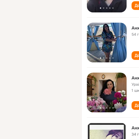
До
Анж
54 
До
Анж
Ура
1 ш
До
Ан
34 