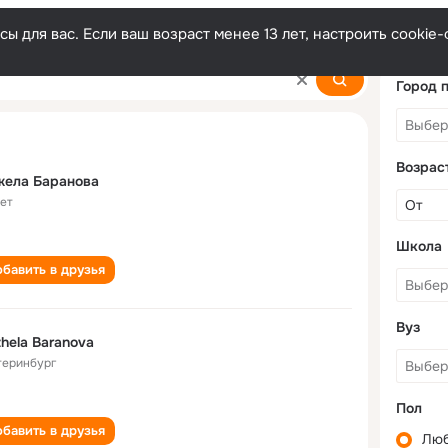
ы для вас. Если ваш возраст менее 13 лет, настроить cooki
a
Город 
Возрас
жела Баранова
лет
Школа
бавить в друзья
Вуз
hela Baranova
теринбург
Пол
бавить в друзья
Лю