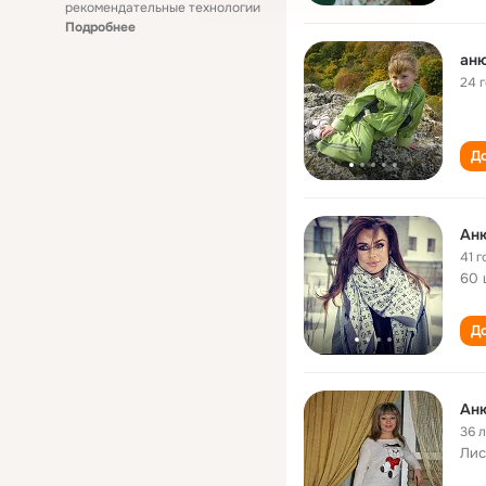
рекомендательные технологии
Подробнее
аню
24 
До
Ан
41 г
60 
До
Ан
36 
Лис