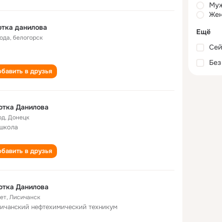
Му
Жен
тка данилова
Ещё
года
,
белогорск
Сей
Без
бавить в друзья
ютка Данилова
од
,
Донецк
школа
бавить в друзья
ютка Данилова
лет
,
Лисичанск
ичанский нефтехимический техникум