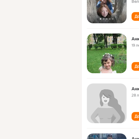
Вел
До
Аню
19 л
До
Ан
28 
До
Аню