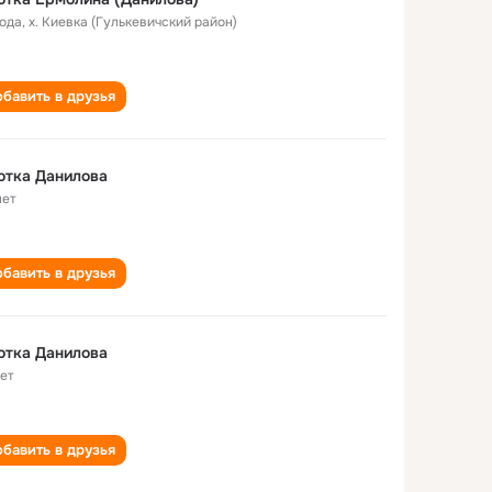
года
,
х. Киевка (Гулькевичский район)
бавить в друзья
ютка Данилова
лет
бавить в друзья
ютка Данилова
лет
бавить в друзья