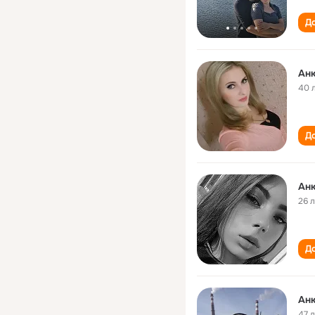
До
Ан
40 
До
Ан
26 
До
Ан
47 