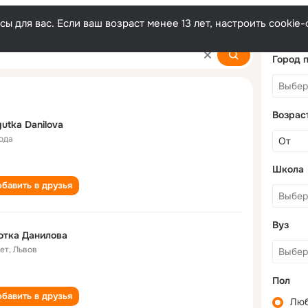
ы для вас. Если ваш возраст менее 13 лет, настроить cooki
a
Город 
Возрас
utka Danilova
года
Школа
бавить в друзья
Вуз
ютка Данилова
лет
,
Львов
Пол
бавить в друзья
Лю