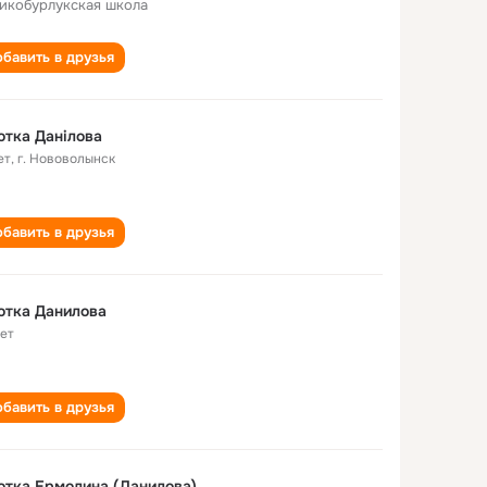
икобурлукская школа
бавить в друзья
тка Данілова
ет
,
г. Нововолынск
бавить в друзья
ютка Данилова
лет
бавить в друзья
тка Ермолина (Данилова)