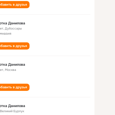
бавить в друзья
ютка Данилова
лет
,
Дубоссары
имназия
бавить в друзья
ютка Данилова
лет
,
Москва
бавить в друзья
ютка Данилова
. Великий Бурлук