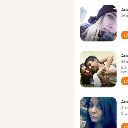
Ан
26 
До
Ан
36 
ВЭГ
гум
До
Ан
31 г
9 ш
До