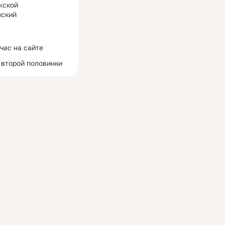
жской
ский
час на сайте
 второй половинки