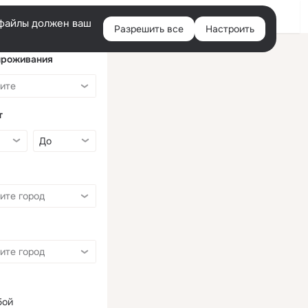
Войти
e-файлы должен ваш
Разрешить все
Настроить
Правая
колонка
проживания
т
бой