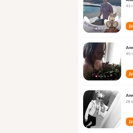
43 
До
Ан
40 
До
Ан
26 
До