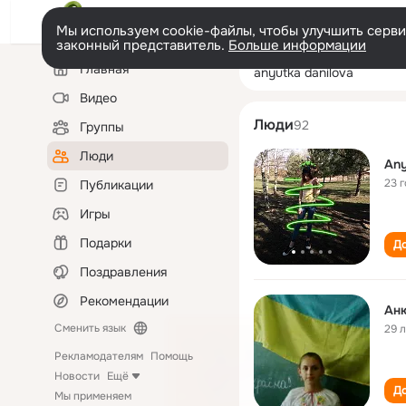
Мы используем cookie-файлы, чтобы улучшить сервис
законный представитель.
Больше информации
Левая
Поиск
Главная
anyutka danilov
колонка
по
людям
Видео
Люди
92
Группы
Люди
Any
23 
Публикации
Игры
Подарки
До
Поздравления
Рекомендации
Ан
Сменить язык
29 
Рекламодателям
Помощь
Новости
Ещё
До
Мы применяем