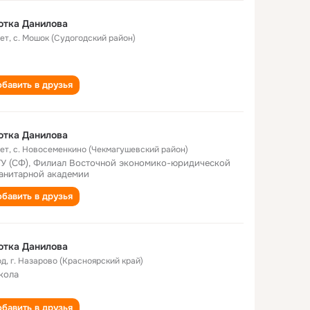
ютка Данилова
лет
,
с. Мошок (Судогодский район)
бавить в друзья
ютка Данилова
лет
,
с. Новосеменкино (Чекмагушевский район)
У (СФ), Филиал Восточной экономико-юридической
анитарной академии
бавить в друзья
ютка Данилова
од
,
г. Назарово (Красноярский край)
кола
бавить в друзья