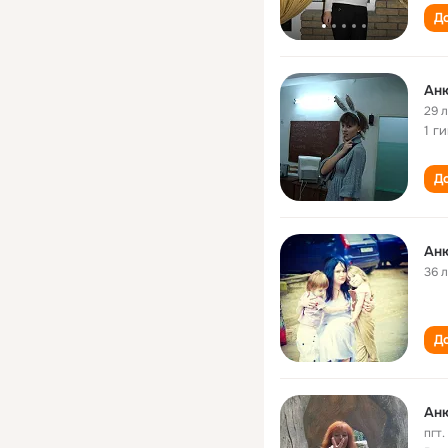
До
Ан
29 
1 г
До
Ан
36 
До
Ан
пгт