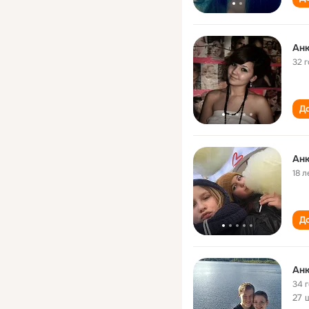
Ан
32 
До
Ан
18 л
До
Ан
34 
27 