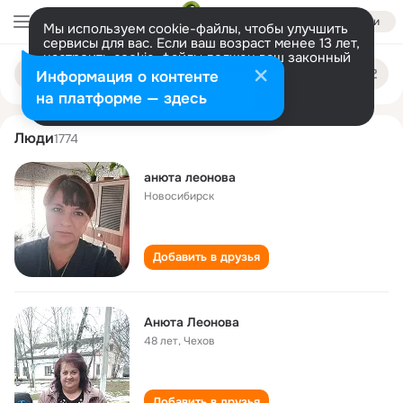
Войти
Мы используем cookie-файлы, чтобы улучшить
сервисы для вас. Если ваш возраст менее 13 лет,
настроить cookie-файлы должен ваш законный
anyuta leonova
Поиск
представитель.
Больше информации
Информация о контенте
по
людям
Разрешить все
Настроить
на платформе — здесь
Люди
1774
анюта леонова
Новосибирск
Добавить в друзья
Анюта Леонова
48 лет
,
Чехов
Добавить в друзья