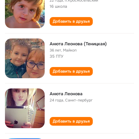
22 года
,
п.Кросносельский
16 школа
Добавить в друзья
Анюта Леонова (Теницкая)
36 лет
,
Майкоп
35 ПТУ
Добавить в друзья
Анюта Леонова
24 года
,
Санкт-пербург
Добавить в друзья