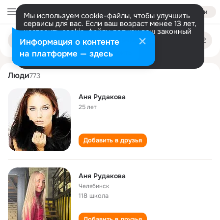
Войти
Мы используем cookie-файлы, чтобы улучшить
сервисы для вас. Если ваш возраст менее 13 лет,
настроить cookie-файлы должен ваш законный
anya rudakova
Поиск
представитель.
Больше информации
Информация о контенте
по
людям
Разрешить все
Настроить
на платформе — здесь
Люди
773
Аня Рудакова
25 лет
Добавить в друзья
Аня Рудакова
Челябинск
118 школа
Добавить в друзья