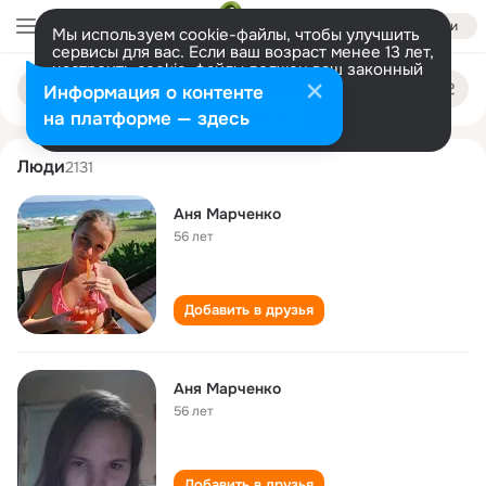
Войти
Мы используем cookie-файлы, чтобы улучшить
сервисы для вас. Если ваш возраст менее 13 лет,
настроить cookie-файлы должен ваш законный
anya marchenko
Поиск
представитель.
Больше информации
Информация о контенте
по
людям
Разрешить все
Настроить
на платформе — здесь
Люди
2131
Аня Марченко
56 лет
Добавить в друзья
Аня Марченко
56 лет
Добавить в друзья