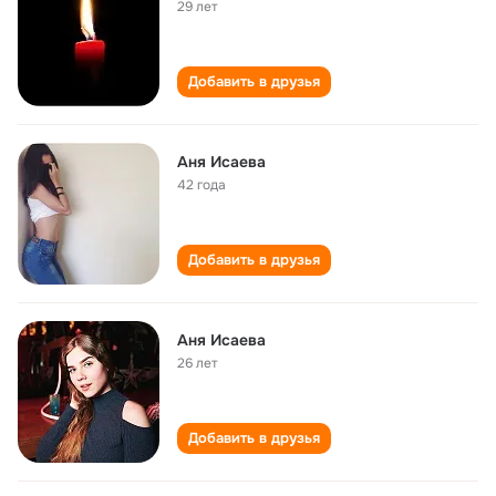
29 лет
Добавить в друзья
Аня Исаева
42 года
Добавить в друзья
Аня Исаева
26 лет
Добавить в друзья