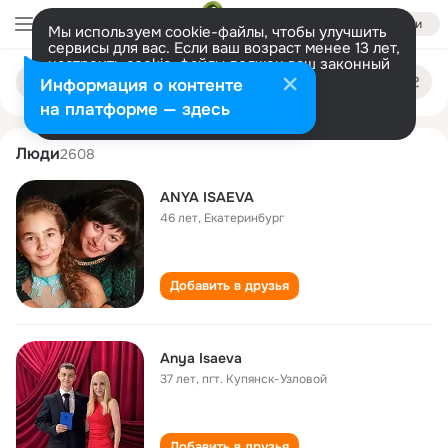
Войти
Мы используем cookie-файлы, чтобы улучшить
сервисы для вас. Если ваш возраст менее 13 лет,
настроить cookie-файлы должен ваш законный
anya isaeva
Поиск
представитель.
Больше информации
Информация о контенте
по
людям
Разрешить все
Настроить
на платформе — здесь
Люди
2608
ANYA ISAEVA
46 лет
,
Екатеринбург
Добавить в друзья
Anya Isaeva
37 лет
,
пгт. Купянск-Узловой
Добавить в друзья