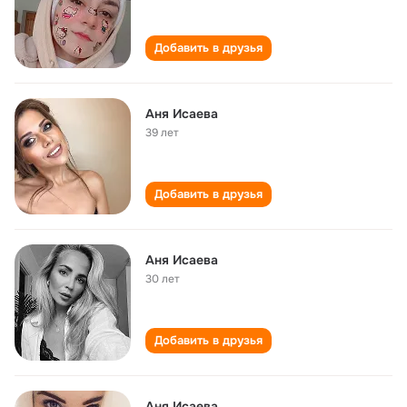
Добавить в друзья
Аня Исаева
39 лет
Добавить в друзья
Аня Исаева
30 лет
Добавить в друзья
Аня Исаева