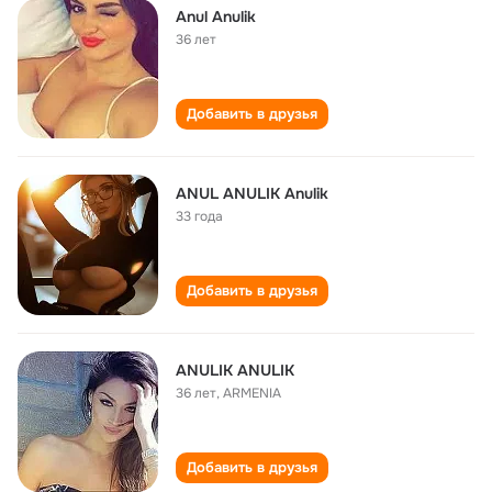
Anul Anulik
36 лет
Добавить в друзья
ANUL ANULIK Anulik
33 года
Добавить в друзья
ANULIK ANULIK
36 лет
,
ARMENIA
Добавить в друзья