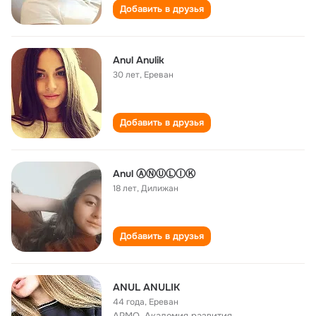
Добавить в друзья
Anul Anulik
30 лет
,
Ереван
Добавить в друзья
Anul Ⓐ︎Ⓝ︎Ⓤ︎Ⓛ︎Ⓘ︎Ⓚ︎
18 лет
,
Дилижан
Добавить в друзья
ANUL ANULIK
44 года
,
Ереван
АРМО, Академия развития