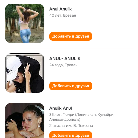
Anul Anulik
40 лет
,
Ереван
Добавить в друзья
ANUL- ANULIK
24 года
,
Ереван
Добавить в друзья
Anulik Anul
35 лет
,
Гюмри (Ленинакан, Кумайри,
Александрополь)
2 школа им. В. Текеяна
Добавить в друзья