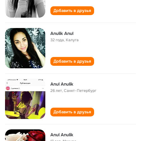
Добавить в друзья
Anulik Anul
32 года
,
Калуга
Добавить в друзья
Anul Anulik
26 лет
,
Санкт-Петербург
Добавить в друзья
Anul Anulik