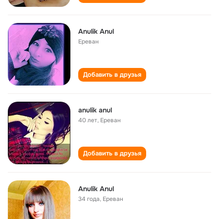
Anulik Anul
Ереван
Добавить в друзья
anulik anul
40 лет
,
Ереван
Добавить в друзья
Anulik Anul
34 года
,
Ереван