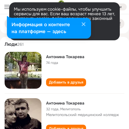
Войти
Мы используем cookie-файлы, чтобы улучшить
сервисы для вас. Если ваш возраст менее 13 лет,
настроить cookie-файлы должен ваш законный
antonina tokareva
Поиск
представитель.
Больше информации
Информация о контенте
по
людям
Разрешить все
Настроить
на платформе — здесь
Люди
261
Антонина Токарева
74 года
Добавить в друзья
Антонина Токарева
32 года
,
Мелитополь
Мелитопольский медицинский колледж
Добавить в друзья