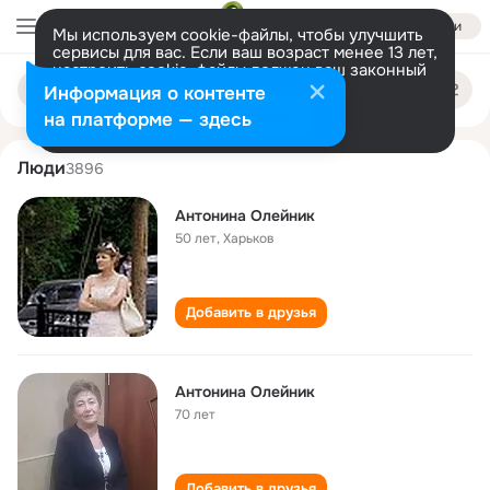
Войти
Мы используем cookie-файлы, чтобы улучшить
сервисы для вас. Если ваш возраст менее 13 лет,
настроить cookie-файлы должен ваш законный
antonina oleynik
Поиск
представитель.
Больше информации
Информация о контенте
по
людям
Разрешить все
Настроить
на платформе — здесь
Люди
3896
Антонина Олейник
50 лет
,
Харьков
Добавить в друзья
Антонина Олейник
70 лет
Добавить в друзья