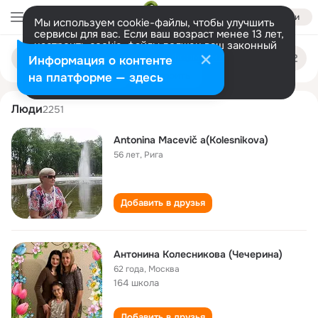
Войти
Мы используем cookie-файлы, чтобы улучшить
сервисы для вас. Если ваш возраст менее 13 лет,
настроить cookie-файлы должен ваш законный
antonina kolesnikova
Поиск
представитель.
Больше информации
Информация о контенте
по
людям
Разрешить все
Настроить
на платформе — здесь
Люди
2251
Antonina Macevič a(Kolesnikova)
56 лет
,
Рига
Добавить в друзья
Антонина Колесникова (Чечерина)
62 года
,
Москва
164 школа
Добавить в друзья