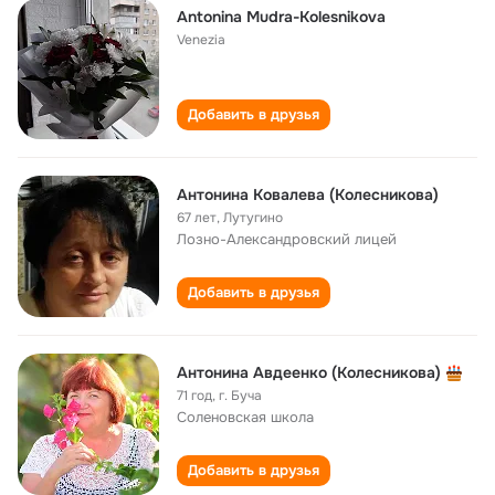
Antonina Mudra-Kolesnikova
Venezia
Добавить в друзья
Антонина Ковалева (Колесникова)
67 лет
,
Лутугино
Лозно-Александровский лицей
Добавить в друзья
Антонина Авдеенко (Колесникова)
71 год
,
г. Буча
Соленовская школа
Добавить в друзья