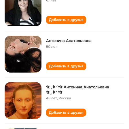
67 лет
Добавить в друзья
Антонина Анатольевна
50 лет
Добавить в друзья
✿‿❥◠✿ Антонина Анатольевна
✿‿❥◠✿
48 лет
,
Россия
Добавить в друзья