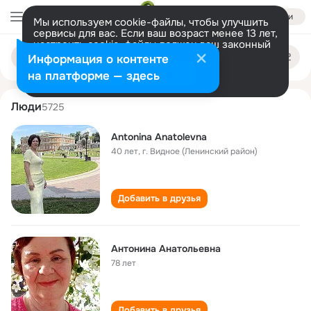
Войти
Мы используем cookie-файлы, чтобы улучшить
сервисы для вас. Если ваш возраст менее 13 лет,
настроить cookie-файлы должен ваш законный
antonina anatolevna
Поиск
представитель.
Больше информации
Информация о контенте
по
людям
Разрешить все
Настроить
на платформе — здесь
Люди
5725
Antonina Anatolevna
40 лет
,
г. Видное (Ленинский район)
Добавить в друзья
Антонина Анатольевна
78 лет
Добавить в друзья