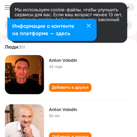
Войти
Мы используем cookie-файлы, чтобы улучшить
сервисы для вас. Если ваш возраст менее 13 лет,
настроить cookie-файлы должен ваш законный
anton volodin
Поиск
представитель.
Больше информации
Информация о контенте
по
людям
Разрешить все
Настроить
на платформе — здесь
Люди
301
Anton Volodin
34 года
Добавить в друзья
Anton Volodin
55 лет
Добавить в друзья