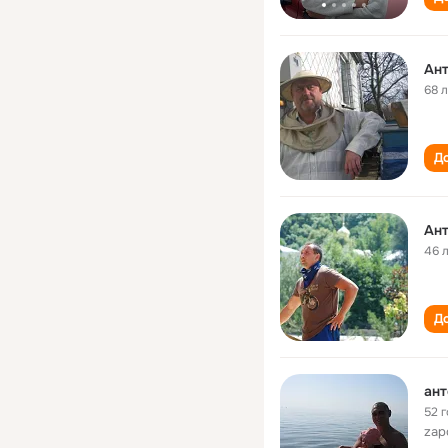
Ант
68 
До
Ант
46 
До
ант
52 
zap