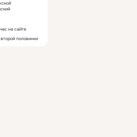
жской
ский
час на сайте
 второй половинки