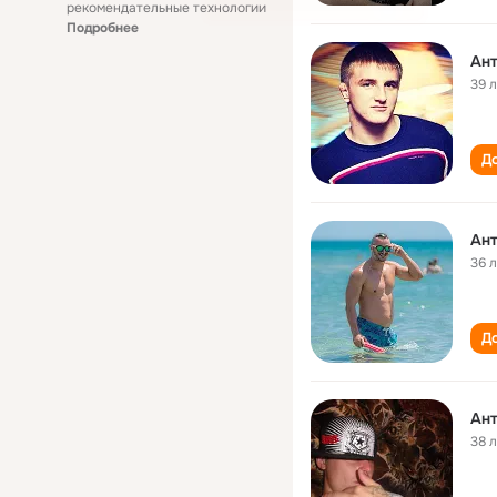
рекомендательные технологии
Подробнее
Ант
39 
До
Ант
36 
До
Ант
38 