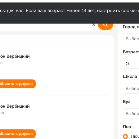
ы для вас. Если ваш возраст менее 13 лет, настроить cooki
Город 
Возрас
он Вербицкий
ет
Школа
бавить в друзья
Вуз
он Вербицкий
лет
Пол
бавить в друзья
Лю