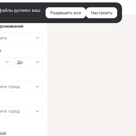
Войти
e-файлы должен ваш
Разрешить все
Настроить
Правая
колонка
проживания
т
бой