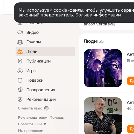
Мы используем cookie-файлы, чтобы улучшить сервис
законный представитель.
Больше информации
Левая
Поиск
Главная
anton verbitskiy
колонка
по
людям
Видео
Люди
155
Группы
Люди
Ант
18 л
Публикации
Игры
Подарки
До
Поздравления
Рекомендации
Ант
Сменить язык
40 
Рекламодателям
Помощь
Новости
Ещё
До
Мы применяем