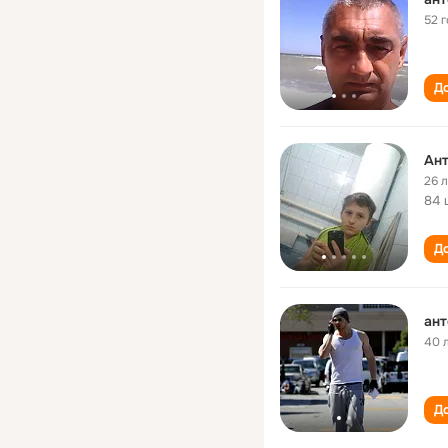
52 
До
Ант
26 
84 
До
ант
40 
До