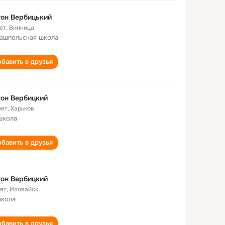
он Вербицький
ет
,
Винница
ашпольская школа
бавить в друзья
он Вербицкий
лет
,
Харьков
школа
бавить в друзья
он Вербицкий
лет
,
Иловайск
школа
бавить в друзья