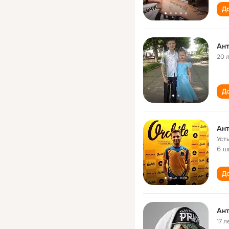
До
Ант
20 
До
Ант
Уст
6 ш
До
Ант
17 л