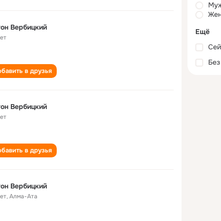
Му
Жен
он Вербицкий
Ещё
лет
Сей
Без
бавить в друзья
он Вербицкий
лет
бавить в друзья
он Вербицкий
лет
,
Алма-Ата