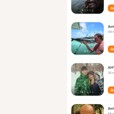
До
Ант
49 
До
АН
35 
До
Ант
58 