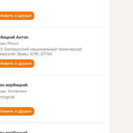
бавить в друзья
бицкий Антон
года
,
Минск
У, Белорусский национальный технический
верситет (бывш. БПИ, БГПА)
бавить в друзья
он вербицкий
года
,
Запорожье
orogstal
бавить в друзья
он вербицкий