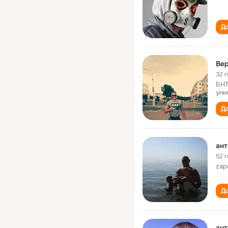
До
Вер
32 
БНТ
уни
До
ант
52 
zap
До
ант