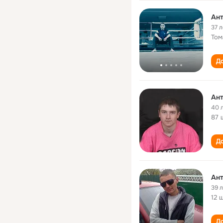
Ант
37 л
Том
До
Ант
40 
87 
До
Ант
39 
12 
До