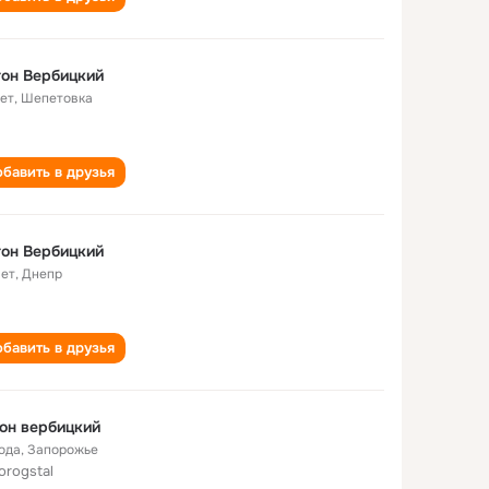
он Вербицкий
лет
,
Шепетовка
бавить в друзья
он Вербицкий
лет
,
Днепр
бавить в друзья
он вербицкий
года
,
Запорожье
orogstal