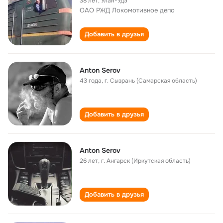
38 лет
,
Улан-Удэ
ОАО РЖД Локомотивное депо
Добавить в друзья
Anton Serov
43 года
,
г. Сызрань (Самарская область)
Добавить в друзья
Anton Serov
26 лет
,
г. Ангарск (Иркутская область)
Добавить в друзья