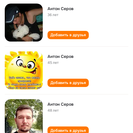
Антон Серов
36 лет
Добавить в друзья
Антон Серов
45 лет
Добавить в друзья
Антон Серов
48 лет
Добавить в друзья