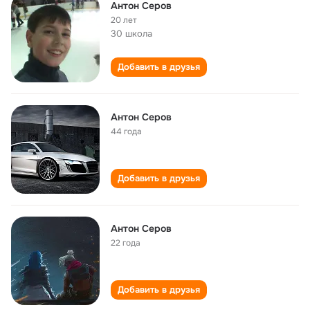
Антон Серов
20 лет
30 школа
Добавить в друзья
Антон Серов
44 года
Добавить в друзья
Антон Серов
22 года
Добавить в друзья