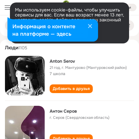
Войти
Мы используем cookie-файлы, чтобы улучшить
сервисы для вас. Если ваш возраст менее 13 лет,
настроить cookie-файлы должен ваш законный
anton serov
Поиск
представитель.
Больше информации
Информация о контенте
по
людям
Разрешить все
Настроить
на платформе — здесь
Люди
1105
Anton Serov
21 год
,
г. Мантурово (Мантуровский район)
7 школа
Добавить в друзья
Антон Серов
г. Серов (Свердловская область)
Добавить в друзья