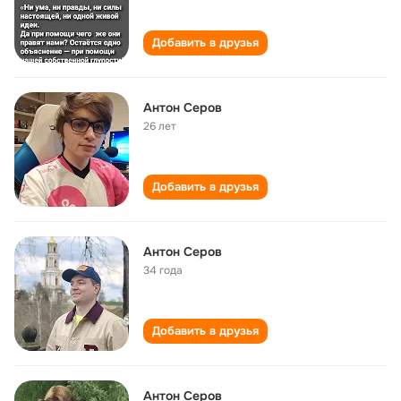
Добавить в друзья
Антон Серов
26 лет
Добавить в друзья
Антон Серов
34 года
Добавить в друзья
Антон Серов