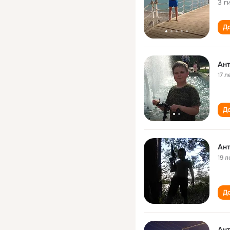
3 г
До
Ант
17 л
До
Ант
19 л
До
Ант