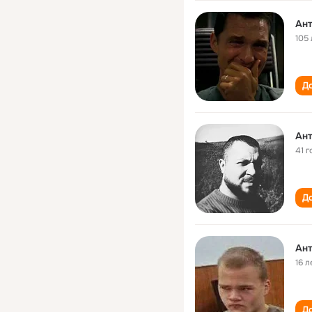
Ант
105 
До
Ант
41 г
До
Ант
16 л
До