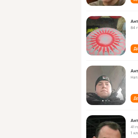
Ант
84 
До
Ант
Нат
До
Ант
41 г
1 к