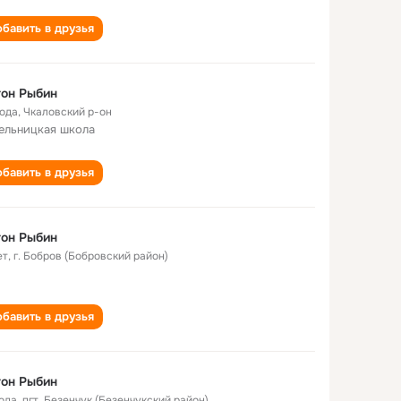
бавить в друзья
он Рыбин
года
,
Чкаловский р-он
ельницкая школа
бавить в друзья
он Рыбин
ет
,
г. Бобров (Бобровский район)
бавить в друзья
он Рыбин
года
,
пгт. Безенчук (Безенчукский район)