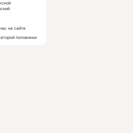
жской
ский
час на сайте
 второй половинки