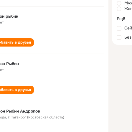
Му
Жен
он рыбин
Ещё
лет
Сей
Без
бавить в друзья
он Рыбин
лет
бавить в друзья
он Рыбин Андропов
года
,
г. Таганрог (Ростовская область)