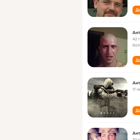
До
Ант
42 
Кот
До
Ант
17 л
До
Ант
32 