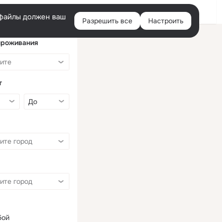
Войти
e-файлы должен ваш
Разрешить все
Настроить
Правая
колонка
проживания
т
бой