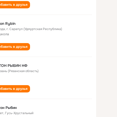
бавить в друзья
on Rybin
года
,
г. Сарапул (Удмуртская Республика)
школа
бавить в друзья
ТОН РЫБИН НФ
язань (Рязанская область)
бавить в друзья
он Рыбин
лет
,
Гусь-Хрустальный