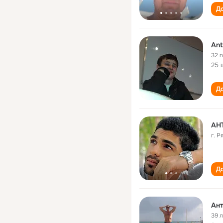
До
Ant
32 
25 
До
АН
г. Р
До
Ант
39 