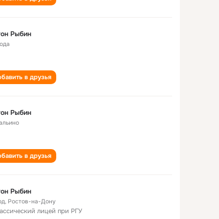
он Рыбин
года
бавить в друзья
он Рыбин
альино
бавить в друзья
он Рыбин
од
,
Ростов-на-Дону
лассический лицей при РГУ