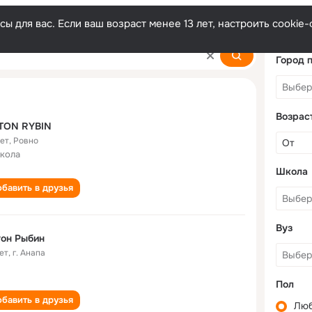
ы для вас. Если ваш возраст менее 13 лет, настроить cooki
Город 
Возрас
TON RYBIN
лет
,
Ровно
школа
Школа
бавить в друзья
Вуз
он Рыбин
ет
,
г. Анапа
Пол
бавить в друзья
Лю