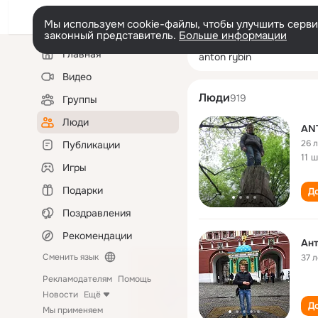
Мы используем cookie-файлы, чтобы улучшить сервис
законный представитель.
Больше информации
Левая
Поиск
Главная
anton rybin
колонка
по
людям
Видео
Люди
919
Группы
Люди
AN
26 
Публикации
11 
Игры
Подарки
До
Поздравления
Рекомендации
Ант
Сменить язык
37 л
Рекламодателям
Помощь
Новости
Ещё
До
Мы применяем