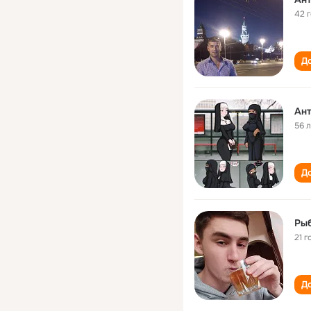
42 
До
Ант
56 
До
Рыб
21 г
До