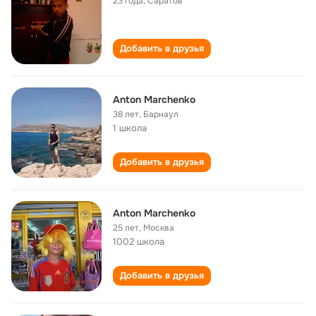
23 года
,
Саратов
Добавить в друзья
Anton Marchenko
38 лет
,
Барнаул
1 школа
Добавить в друзья
Anton Marchenko
25 лет
,
Москва
1002 школа
Добавить в друзья