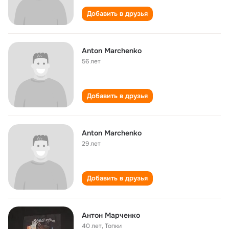
Добавить в друзья
Anton Marchenko
56 лет
Добавить в друзья
Anton Marchenko
29 лет
Добавить в друзья
Антон Марченко
40 лет
,
Топки