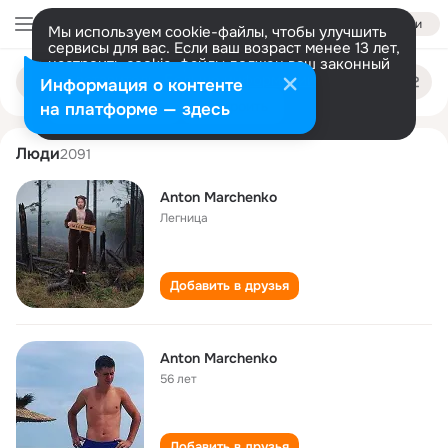
Войти
Мы используем cookie-файлы, чтобы улучшить
сервисы для вас. Если ваш возраст менее 13 лет,
настроить cookie-файлы должен ваш законный
anton marchenko
Поиск
представитель.
Больше информации
Информация о контенте
по
людям
Разрешить все
Настроить
на платформе — здесь
Люди
2091
Anton Marchenko
Легница
Добавить в друзья
Anton Marchenko
56 лет
Добавить в друзья