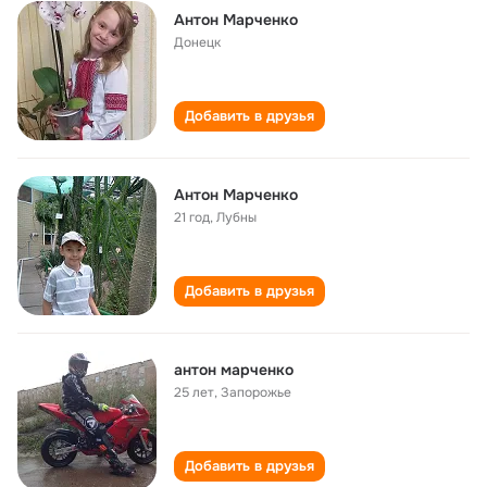
Антон Марченко
Донецк
Добавить в друзья
Антон Марченко
21 год
,
Лубны
Добавить в друзья
антон марченко
25 лет
,
Запорожье
Добавить в друзья