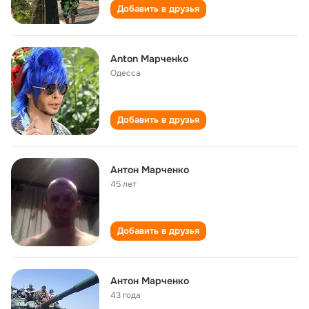
Добавить в друзья
Anton Mарчeнko
Одесса
Добавить в друзья
Антон Марченко
45 лет
Добавить в друзья
Антон Марченко
43 года