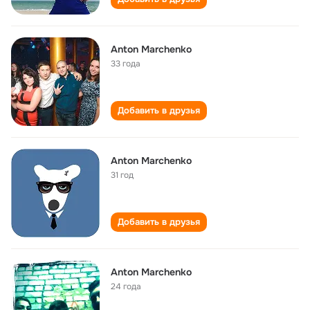
Anton Marchenko
33 года
Добавить в друзья
Anton Marchenko
31 год
Добавить в друзья
Anton Marchenko
24 года