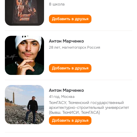
8 школа
Добавить в друзья
Антон Марченко
28 лет
,
магнитогорск Россия
Добавить в друзья
Антон Марченко
41 год
,
Москва
ТюмГАСУ, Тюменский государственный
архитектурно-строительный университет
(бывш. ТюмИСИ, ТюмГАСА)
Добавить в друзья