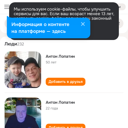
Войти
Мы используем cookie-файлы, чтобы улучшить
сервисы для вас. Если ваш возраст менее 13 лет,
настроить cookie-файлы должен ваш законный
anton lopatin
Поиск
представитель.
Больше информации
Информация о контенте
по
людям
Разрешить все
Настроить
на платформе — здесь
Люди
232
Антон Лопатин
50 лет
Добавить в друзья
Антон Лопатин
22 года
Добавить в друзья