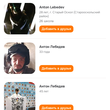
Anton Lebedev
28 лет
,
г. Старый Оскол (Старооскольский
район)
26 школа
Добавить в друзья
Антон Лебедев
33 года
Добавить в друзья
Антон Лебедев
45 лет
Добавить в друзья