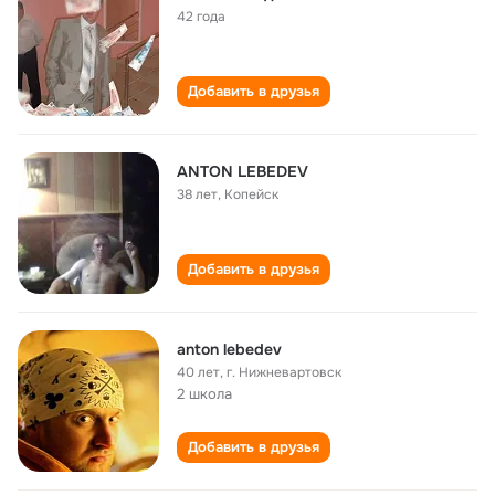
42 года
Добавить в друзья
ANTON LEBEDEV
38 лет
,
Копейск
Добавить в друзья
anton lebedev
40 лет
,
г. Нижневартовск
2 школа
Добавить в друзья