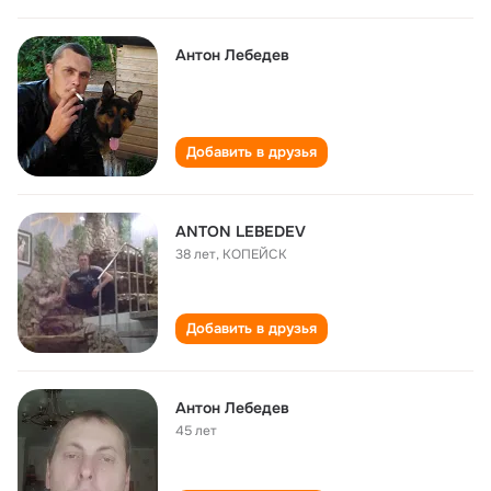
Антон Лебедев
Добавить в друзья
ANTON LEBEDEV
38 лет
,
КОПЕЙСК
Добавить в друзья
Антон Лебедев
45 лет