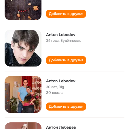
Добавить в друзья
Anton Lebedev
34 года
,
Будённовск
Добавить в друзья
Anton Lebedev
30 лет
,
Blg
30 школа
Добавить в друзья
Антон Лебедев