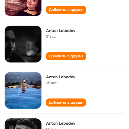
Добавить в друзья
Anton Lebedev
31 год
Добавить в друзья
Anton Lebedev
35 лет
Добавить в друзья
Anton Lebedev