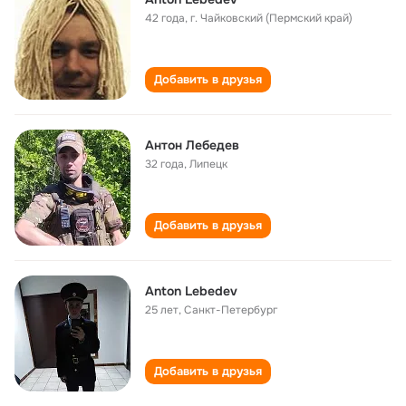
42 года
,
г. Чайковский (Пермский край)
Добавить в друзья
Антон Лебедев
32 года
,
Липецк
Добавить в друзья
Anton Lebedev
25 лет
,
Санкт-Петербург
Добавить в друзья