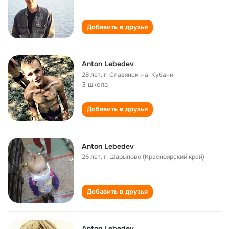
Добавить в друзья
Anton Lebedev
28 лет
,
г. Славянск-на-Кубани
3 школа
Добавить в друзья
Anton Lebedev
26 лет
,
г. Шарыпово (Красноярский край)
Добавить в друзья
Anton Lebedev