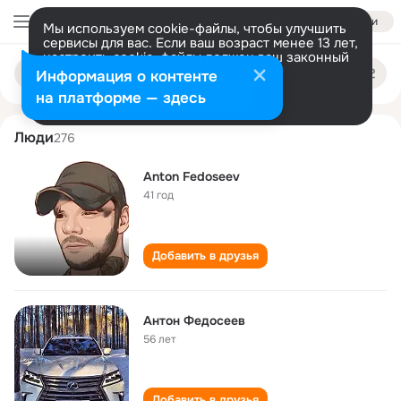
Войти
Мы используем cookie-файлы, чтобы улучшить
сервисы для вас. Если ваш возраст менее 13 лет,
настроить cookie-файлы должен ваш законный
anton fedoseev
Поиск
представитель.
Больше информации
Информация о контенте
по
людям
Разрешить все
Настроить
на платформе — здесь
Люди
276
Anton Fedoseev
41 год
Добавить в друзья
Антон Федосеев
56 лет
Добавить в друзья