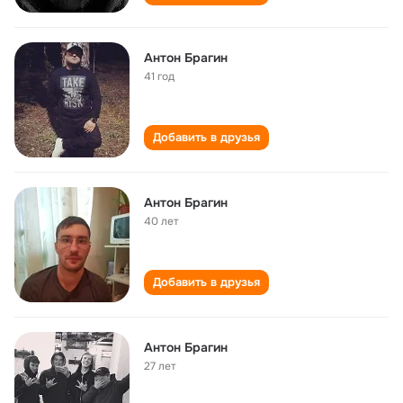
Антон Брагин
41 год
Добавить в друзья
Антон Брагин
40 лет
Добавить в друзья
Антон Брагин
27 лет