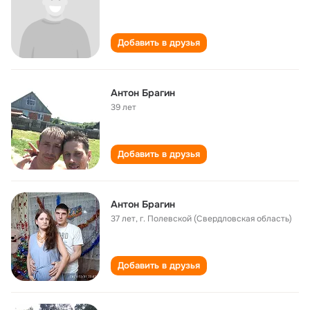
Добавить в друзья
Антон Брагин
39 лет
Добавить в друзья
Антон Брагин
37 лет
,
г. Полевской (Свердловская область)
Добавить в друзья