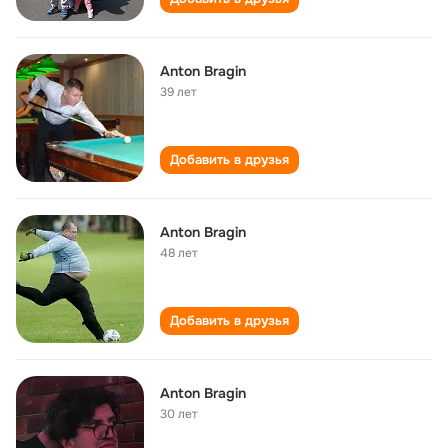
Anton Bragin
39 лет
Добавить в друзья
Anton Bragin
48 лет
Добавить в друзья
Anton Bragin
30 лет