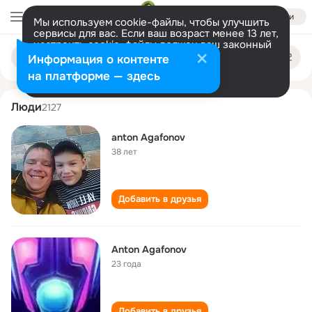
Войти
Мы используем cookie-файлы, чтобы улучшить
сервисы для вас. Если ваш возраст менее 13 лет,
настроить cookie-файлы должен ваш законный
anton agafonov
Поиск
представитель.
Больше информации
Информация о контенте
по
людям
Разрешить все
Настроить
на платформе — здесь
Люди
2127
anton Agafonov
38 лет
Добавить в друзья
Anton Agafonov
23 года
Добавить в друзья