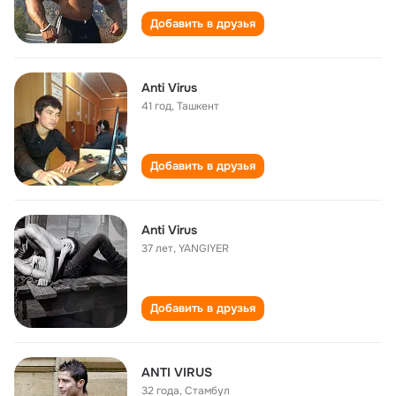
Добавить в друзья
Anti Virus
41 год
,
Ташкент
Добавить в друзья
Anti Virus
37 лет
,
YANGIYER
Добавить в друзья
ANTI VIRUS
32 года
,
Стамбул