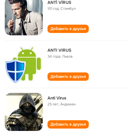
ANTİ VİRUS
101 год
,
Стамбул
Добавить в друзья
ANTI VIRUS
34 года
,
Львов
Добавить в друзья
Anti Virus
25 лет
,
Андижан
Добавить в друзья