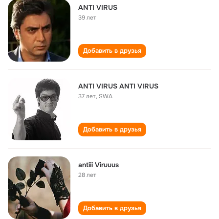
ANTI VIRUS
39 лет
Добавить в друзья
ANTI VIRUS ANTI VIRUS
37 лет
,
SWA
Добавить в друзья
antiii Viruuus
28 лет
Добавить в друзья