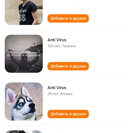
Добавить в друзья
Anti Virus
100 лет
,
Ташкент
Добавить в друзья
Anti Virus
29 лет
,
Ангрен
Добавить в друзья