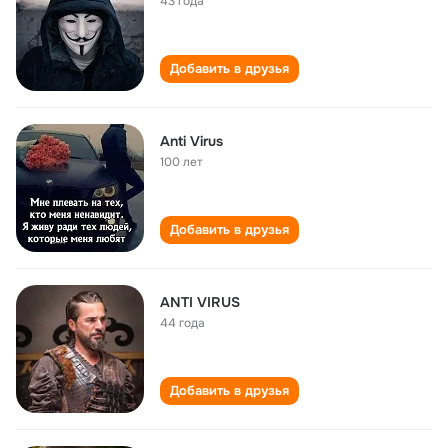
43 года
Добавить в друзья
Anti Virus
100 лет
Добавить в друзья
ANTI VIRUS
44 года
Добавить в друзья