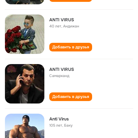
ANTI VIRUS
40 лет
,
Андижан
Добавить в друзья
ANTI VIRUS
Самарканд
Добавить в друзья
Anti Virus
105 лет
,
Баку