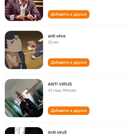
Добавить в друзья
anti virus
25 лет
Добавить в друзья
ANTI VIRUS
43 года
,
Москва
Добавить в друзья
Anti viruS