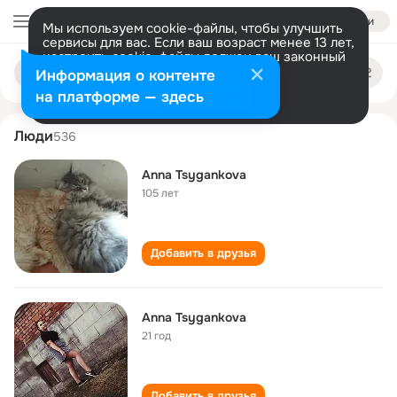
Войти
Мы используем cookie-файлы, чтобы улучшить
сервисы для вас. Если ваш возраст менее 13 лет,
настроить cookie-файлы должен ваш законный
anna tsygankova
Поиск
представитель.
Больше информации
Информация о контенте
по
людям
Разрешить все
Настроить
на платформе — здесь
Люди
536
Anna Tsygankova
105 лет
Добавить в друзья
Anna Tsygankova
21 год
Добавить в друзья