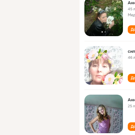
Анн
45 
Мед
До
сил
46 
До
Анн
25 
До