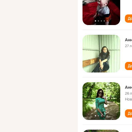
До
Анн
27 л
До
Анн
26 
Нов
До