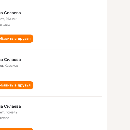
а Силаева
лет
,
Минск
школа
бавить в друзья
а Силаева
од
,
Харьков
бавить в друзья
а Силаева
лет
,
Гомель
школа