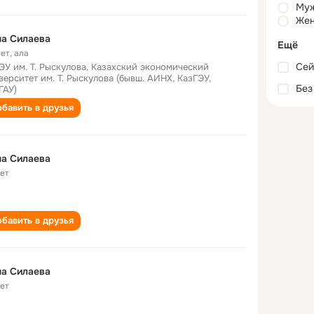
Му
Жен
а Силаева
Ещё
лет
,
ала
Сей
ЭУ им. Т. Рыскулова, Казахский экономический
верситет им. Т. Рыскулова (бывш. АИНХ, КазГЭУ,
Без
ГАУ)
бавить в друзья
а Силаева
лет
бавить в друзья
а Силаева
лет