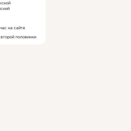
жской
ский
час на сайте
 второй половинки