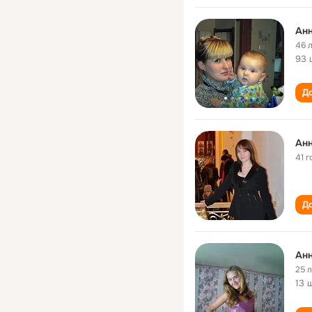
Анн
46 
93 
До
Анн
41 г
До
Анн
25 
13 