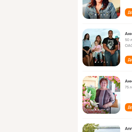
До
Анн
50 
ОАО
До
Анн
75 л
До
Ann