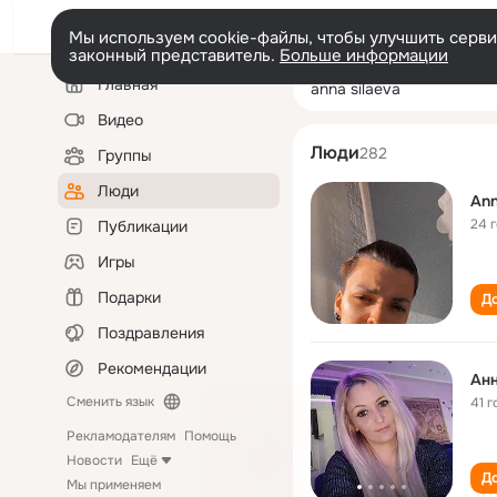
Мы используем cookie-файлы, чтобы улучшить сервис
законный представитель.
Больше информации
Левая
Поиск
Главная
anna silaeva
колонка
по
людям
Видео
Люди
282
Группы
Люди
Ann
24 
Публикации
Игры
Подарки
До
Поздравления
Рекомендации
Анн
Сменить язык
41 г
Рекламодателям
Помощь
Новости
Ещё
До
Мы применяем