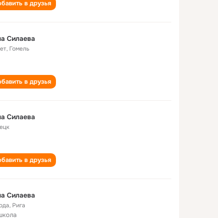
бавить в друзья
а Силаева
лет
,
Гомель
бавить в друзья
а Силаева
ецк
бавить в друзья
а Силаева
года
,
Рига
школа