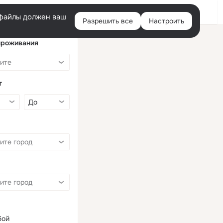
Войти
e-файлы должен ваш
Разрешить все
Настроить
Правая
колонка
проживания
т
бой