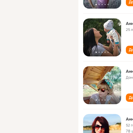
До
Анн
25 
До
Анн
Дон
До
Анн
52 
78 