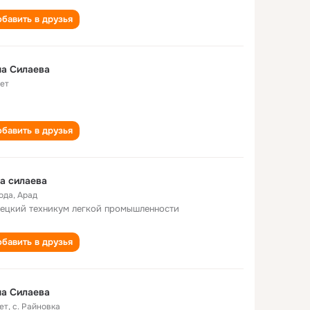
бавить в друзья
а Силаева
лет
бавить в друзья
а силаева
года
,
Арад
ецкий техникум легкой промышленности
бавить в друзья
а Силаева
ет
,
с. Райновка