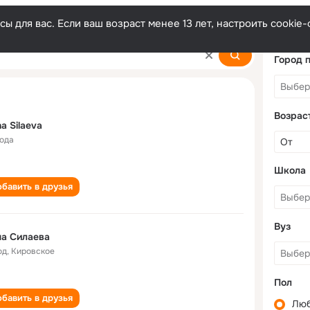
ы для вас. Если ваш возраст менее 13 лет, настроить cooki
Город 
Возрас
a Silaeva
года
Школа
бавить в друзья
Вуз
а Силаева
од
,
Кировское
Пол
бавить в друзья
Лю