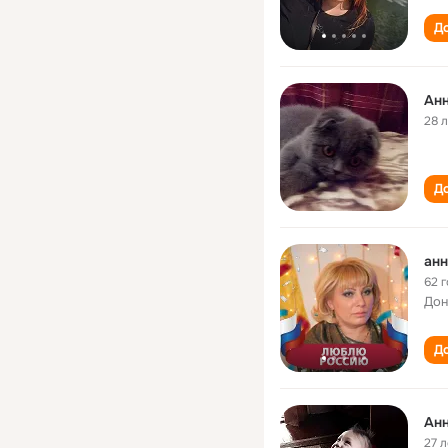
До
Анн
28 
До
анн
62 
Дон
До
Анн
27 л