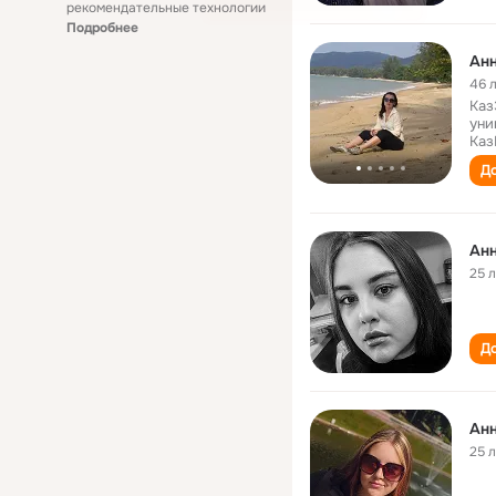
рекомендательные технологии
Подробнее
Анн
46 
Каз
уни
Каз
До
Анн
25 
До
Анн
25 